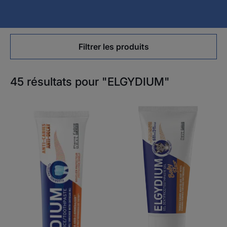
Filtrer les produits
45 résultats pour "ELGYDIUM"
ELGYDIUM
ELGYDIUM
Anti-
Baby
caries
Fluor
-
gel
dentifrice
dentifrice
-
dentifrice
bébé
6
mois
/