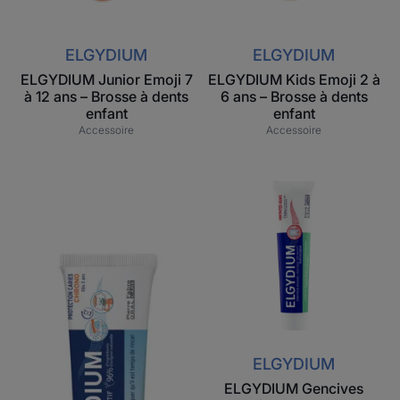
ELGYDIUM
ELGYDIUM
ELGYDIUM Junior Emoji 7
ELGYDIUM Kids Emoji 2 à
à 12 ans – Brosse à dents
6 ans – Brosse à dents
enfant
enfant
Accessoire
Accessoire
ELGYDIUM
ELGYDIUM
Chrono
Gencives
-
Irritées
Dentifrice
-
éducatif
dentifrice
Gencives
Irritées
ELGYDIUM
ELGYDIUM Gencives