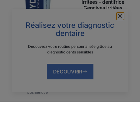
Irritées - dentifrice
Gencives Irritées
Cosmétique
Réalisez votre diagnostic
dentaire
Découvrez votre routine personnalisée grâce au
diagnostic dents sensibles
DÉCOUVRIR
ELGYDIUM
ELGYDIUM Chrono -
Dentifrice éducatif
Cosmétique
1
2
Page
Page
suivante
précédente