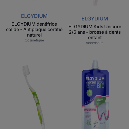
ELGYDIUM
ELGYDIUM
ELGYDIUM dentifrice
ELGYDIUM Kids Unicorn
solide - Antiplaque certifié
2/6 ans - brosse à dents
naturel
enfant
Cosmétique
Accessoire
ELGYDIUM
Dentifrice
Sensitive
ELGYDIUM
-
éco-
brosse
conçu
à
gencives
dents
–
souple
Dentifrice
certifié
BIO