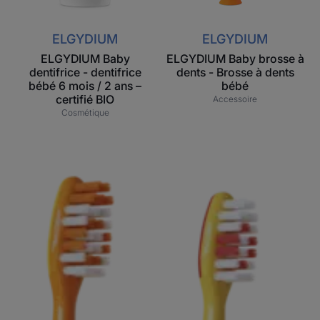
–
certifié
ELGYDIUM
ELGYDIUM
BIO
ELGYDIUM Baby
ELGYDIUM Baby brosse à
dentifrice - dentifrice
dents - Brosse à dents
bébé 6 mois / 2 ans –
bébé
certifié BIO
Accessoire
Cosmétique
ELGYDIUM
ELGYDIUM
Junior
Kids
Emoji 7
Emoji 2
à
à
12 ans
6 ans
–
–
Brosse
Brosse
à
à
dents
dents
enfant
enfant