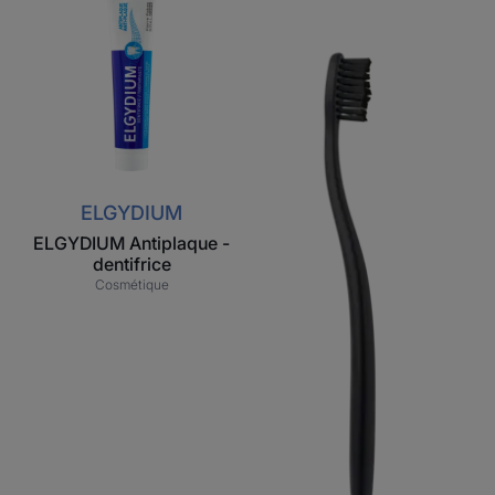
Antiplaque
Style
-
Recycled
dentifrice
–
Brosse
à
dents
en
plastique
ELGYDIUM
recyclé
ELGYDIUM Antiplaque -
dentifrice
Cosmétique