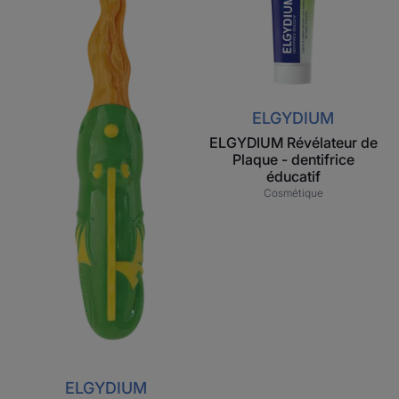
ans
-
-
dentifrice
brosse
éducatif
à
dents
ELGYDIUM
enfant
ELGYDIUM Révélateur de
Plaque - dentifrice
éducatif
Cosmétique
ELGYDIUM