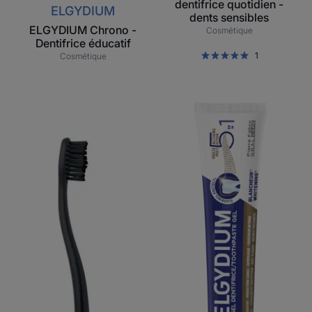
dentifrice quotidien -
ELGYDIUM
dents sensibles
ELGYDIUM Chrono -
Cosmétique
Dentifrice éducatif
1
Cosmétique
ELGYDIUM
ELGYDIUM
Style
Multi-
Recycled
actions
–
-
Brosse
gel
à
dentifrice
dents
en
plastique
recyclé