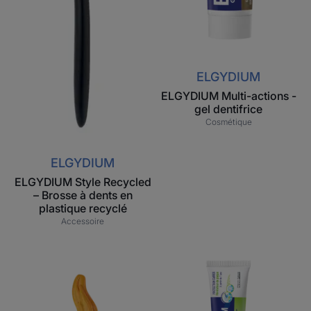
ELGYDIUM
ELGYDIUM Multi-actions -
gel dentifrice
Cosmétique
ELGYDIUM
ELGYDIUM Style Recycled
– Brosse à dents en
plastique recyclé
Accessoire
ELGYDIUM
ELGYDIUM
Kids
Révélateur
Dragon
de
2/6
Plaque