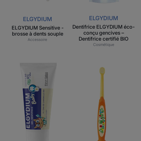
ELGYDIUM
ELGYDIUM
Dentifrice ELGYDIUM éco-
ELGYDIUM Sensitive -
conçu gencives –
brosse à dents souple
Dentifrice certifié BIO
Accessoire
Cosmétique
ELGYDIUM
ELGYDIUM
Baby
Baby
dentifrice
brosse
-
à
dentifrice
dents
bébé
-
6
Brosse
mois
à
/
dents
2
bébé
ans