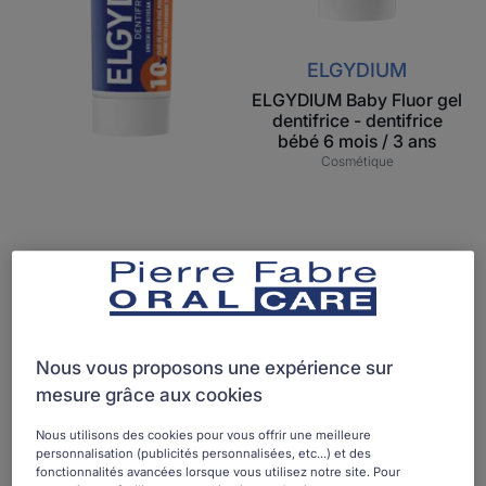
3
ans
ELGYDIUM
ELGYDIUM Baby Fluor gel
dentifrice - dentifrice
bébé 6 mois / 3 ans
Cosmétique
ELGYDIUM
ELGYDIUM Anti-caries -
dentifrice
Nous vous proposons une expérience sur
Cosmétique
mesure grâce aux cookies
1
Nous utilisons des cookies pour vous offrir une meilleure
personnalisation (publicités personnalisées, etc...) et des
ELGYDIUM
ELGYDIUM
fonctionnalités avancées lorsque vous utilisez notre site. Pour