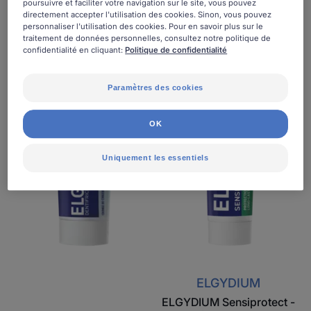
Chrono
Sensiprotect
poursuivre et faciliter votre navigation sur le site, vous pouvez
directement accepter l'utilisation des cookies. Sinon, vous pouvez
-
-
personnaliser l'utilisation des cookies. Pour en savoir plus sur le
Dentifrice
dentifrice
traitement de données personnelles, consultez notre politique de
confidentialité en cliquant:
Politique de confidentialité
éducatif
quotidien
-
dents
Paramètres des cookies
sensibles
OK
Uniquement les essentiels
ELGYDIUM
ELGYDIUM Sensiprotect -