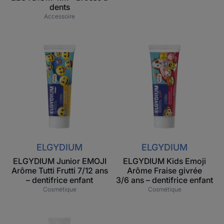
dents
Accessoire
ELGYDIUM
ELGYDIUM
Junior
Kids
EMOJI
Emoji
Arôme
Arôme
Tutti
Fraise
Frutti
givrée
7/12
3/6 ans
ans
–
–
dentifrice
ELGYDIUM
ELGYDIUM
dentifrice
enfant
ELGYDIUM Junior EMOJI
ELGYDIUM Kids Emoji
enfant
Arôme Tutti Frutti 7/12 ans
Arôme Fraise givrée
– dentifrice enfant
3/6 ans – dentifrice enfant
Cosmétique
Cosmétique
ELGYDIUM
ELGYDIUM