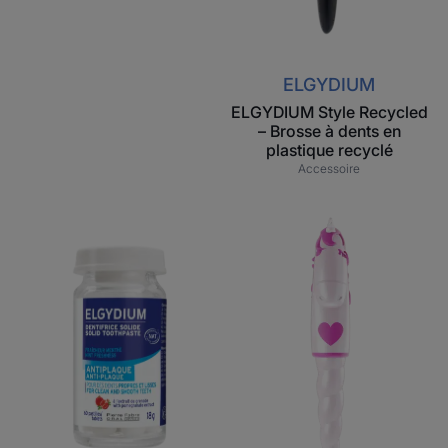
ELGYDIUM
ELGYDIUM Style Recycled
– Brosse à dents en
plastique recyclé
Accessoire
ELGYDIUM
ELGYDIUM
dentifrice
Kids
solide
Unicorn
-
2/6
Antiplaque
ans
certifié
-
naturel
brosse
à
dents
enfant