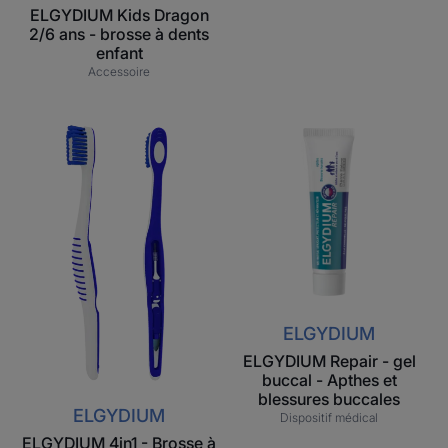
ELGYDIUM Kids Dragon
2/6 ans - brosse à dents
enfant
Accessoire
ELGYDIUM
ELGYDIUM
4in1
Repair
-
-
Brosse
gel
à
buccal
dents
-
Apthes
et
blessures
ELGYDIUM
buccales
ELGYDIUM Repair - gel
buccal - Apthes et
blessures buccales
ELGYDIUM
Dispositif médical
ELGYDIUM 4in1 - Brosse à