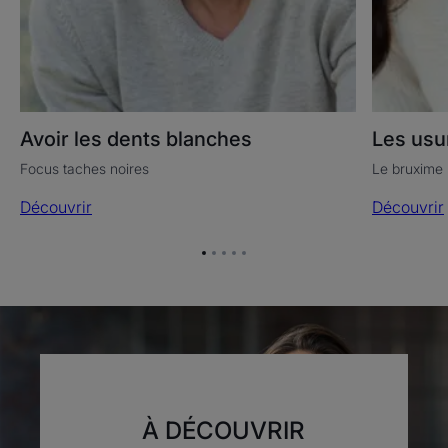
Avoir les dents blanches
Les usu
Focus taches noires
Le bruxime (
Découvrir
Découvrir
Aller
Aller
Aller
Aller
Aller
à
à
à
à
à
l'item
l'item
l'item
l'item
l'item
1
2
3
4
5
À DÉCOUVRIR