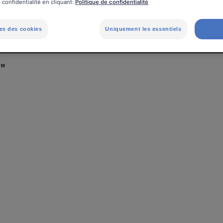
 confidentialité en cliquant:
Politique de confidentialité
es des cookies
Uniquement les essentiels
e"