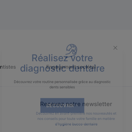
Réalisez votre
ntistes
Engagement sociétal
diagnostic dentaire
Découvrez votre routine personnalisée grâce au diagnostic
dents sensibles
Recevez notre newsletter
DÉCOUVRIR
Découvrez en avant-première nos nouveautés et
nos conseils pour toute votre famille en matière
d’hygiène bucco-dentaire