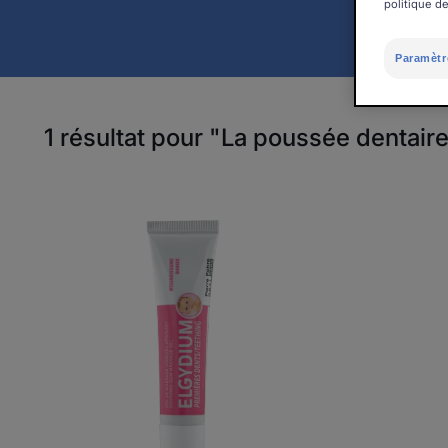
politique de
Paramètr
1 résultat pour "La poussée dentair
ELGYDIUM
Gel
Premières
dents
bébé