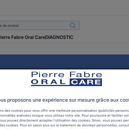
ierre Fabre Oral Care
DIAGNOSTIC
La poussée dentaire
us proposons une expérience sur mesure grâce aux coo
ité trouver un moyen rapide et efficace de soulager les doule
uffrance lorsque ses premières dents apparaissent ! D’autant 
ns des cookies pour vous offrir une meilleure personnalisation (publicités personnal
ionnalités avancées lorsque vous utilisez notre site. Pour poursuivre et faciliter vo
équences sur l’état de forme du nourrisson, au-delà de la sp
, vous pouvez directement accepter l'utilisation des cookies. Sinon, vous pouvez pe
on des cookies. Pour en savoir plus sur le traitement de données personnelles, consu