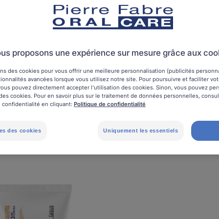
Dentifrices
Fils dentaires
Brosses à dents
Bain
Brossettes interdentaires
+ 3
us proposons une expérience sur mesure grâce aux coo
ns des cookies pour vous offrir une meilleure personnalisation (publicités personnal
ionnalités avancées lorsque vous utilisez notre site. Pour poursuivre et faciliter vo
, vous pouvez directement accepter l'utilisation des cookies. Sinon, vous pouvez pe
on des cookies. Pour en savoir plus sur le traitement de données personnelles, consu
Utilisable par
Marque
 confidentialité en cliquant:
Politique de confidentialité
es des cookies
Uniquement les essentiels
e produits"
ELGYDIUM
ELGYD
Baby
Chrono
Fluor
-
gel
Dentifri