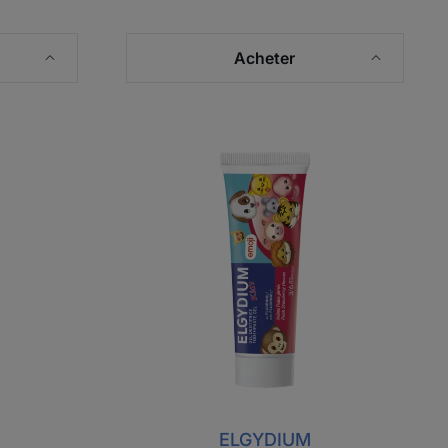
Acheter
IUM
ELGYDIUM
Kids
Emoji
Arôme
Fraise
givrée
3/6 ans
–
dentifrice
ce
enfant
ELGYDIUM