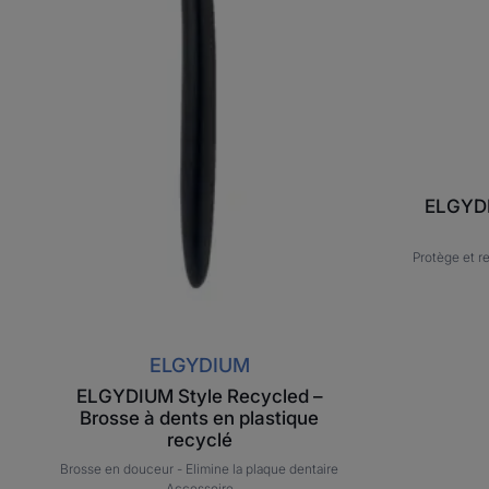
ELGYDI
Protège et r
ELGYDIUM
ELGYDIUM Style Recycled –
Brosse à dents en plastique
recyclé
Brosse en douceur -
Elimine la plaque dentaire
Accessoire