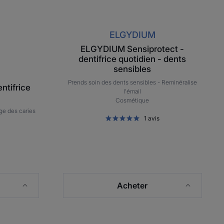
ELGYDIUM
ELGYDIUM Sensiprotect -
dentifrice quotidien - dents
sensibles
Prends soin des dents sensibles -
Reminéralise
ntifrice
l'émail
Cosmétique
ge des caries
1
avis
Acheter