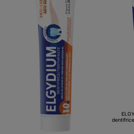
dentifrice
ELGY
dentifric