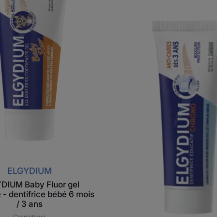
dentifrice
éducatif
-
dentifrice
bébé
6
mois
/
3
ans
ELGYDIUM
DIUM Baby Fluor gel
e - dentifrice bébé 6 mois
/ 3 ans
Cosmétique