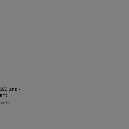
2/6 ans -
fant
de lait