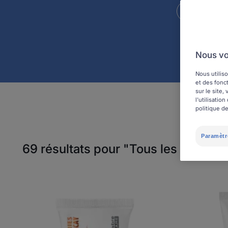
Pastilles
Nous vo
Nous utiliso
et des fonct
sur le site
l'utilisati
politique de
Paramètr
69 résultats pour "Tous les types d
ELGYDIUM
Anti-
caries
-