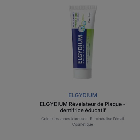
IUM
ELGYDIUM
Révélateur
de
Plaque
-
dentifrice
éducatif
ELGYDIUM
ELGYDIUM Révélateur de Plaque -
dentifrice éducatif
Colore les zones à brosser -
Reminéralise l'émail
Cosmétique