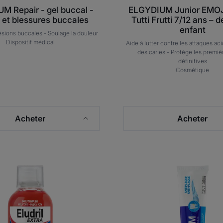
M Repair - gel buccal -
ELGYDIUM Junior EMO
 et blessures buccales
Tutti Frutti 7/12 ans – d
enfant
ésions buccales -
Soulage la douleur
Dispositif médical
Aide à lutter contre les attaques ac
des caries -
Protège les premiè
définitives
Cosmétique
Acheter
Acheter
Eludril
ELGYD
Extra
Antipla
-
-
bain
dentifri
de
bouche