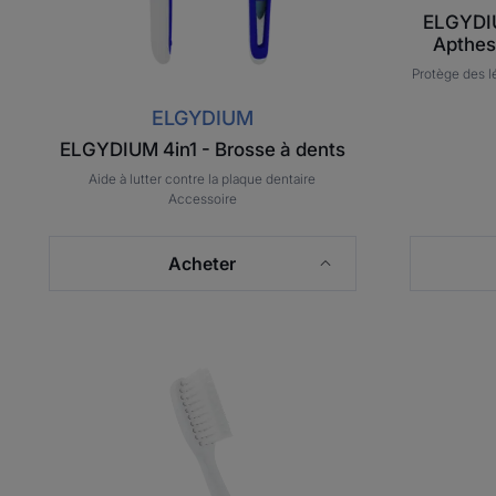
ELGYDIU
Apthes
Protège des l
ELGYDIUM
ELGYDIUM 4in1 - Brosse à dents
Aide à lutter contre la plaque dentaire
Accessoire
Acheter
ELGYDIUM
CLINIC
Hybrid
Timer
-
recharges