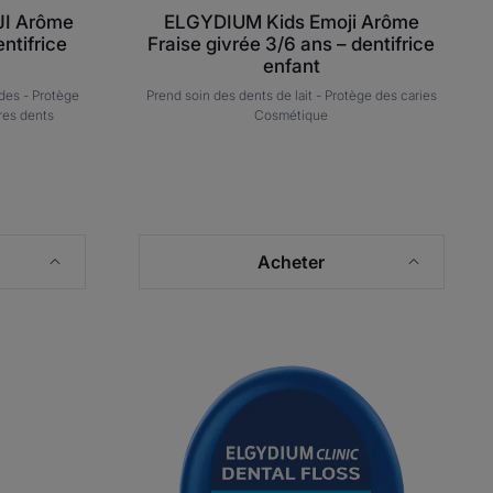
JI Arôme
ELGYDIUM Kids Emoji Arôme
entifrice
Fraise givrée 3/6 ans – dentifrice
enfant
ides -
Protège
Prend soin des dents de lait -
Protège des caries
res dents
Cosmétique
Acheter
IUM
ELGYDIUM
que
Clinic
Dental
ce
Floss
-
fil