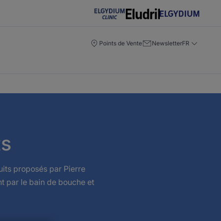
Points de Vente
Newsletter
FR
ts
uits proposés par Pierre
nt par le bain de bouche et