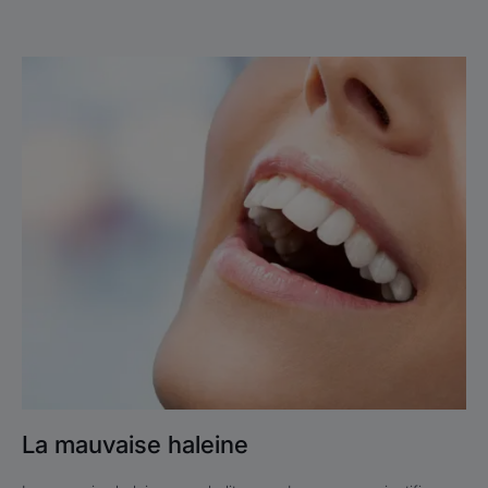
En
savoir
plus
La
mauvaise
haleine
La mauvaise haleine