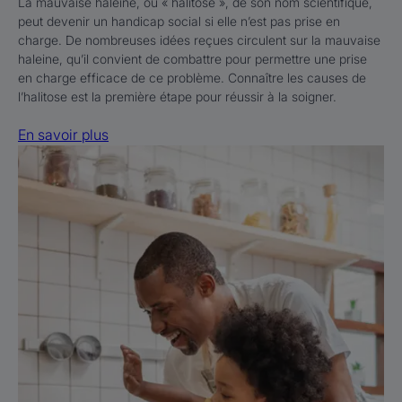
La mauvaise haleine, ou « halitose », de son nom scientifique,
peut devenir un handicap social si elle n’est pas prise en
charge. De nombreuses idées reçues circulent sur la mauvaise
haleine, qu’il convient de combattre pour permettre une prise
en charge efficace de ce problème. Connaître les causes de
l’halitose est la première étape pour réussir à la soigner.
En savoir plus
En
savoir
plus
L'aphte
buccal