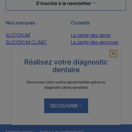
S'inscrire à la newsletter
Nos marques
Conseils
ELGYDIUM
La santé des dents
ELGYDIUM CLINIC
La santé des gencives
La santé de la bouche
La santé des dents de
Réalisez votre diagnostic
l’enfant
dentaire
À propos
Découvrez votre routine personnalisée grâce au
diagnostic dents sensibles
Questions fréquentes
Le groupe Pierre Fabre
Contactez-nous
Qui sommes-nous ?
DÉCOUVRIR
Mentions légales
Politique de confidentialité