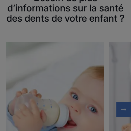
d’informations sur la santé
des dents de votre enfant ?
Découvrir
Découvrir
La
La
carie
carie
chez
chez
l'enfant
l'enfant