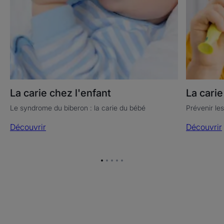
La carie chez l'enfant
La carie
Le syndrome du biberon : la carie du bébé
Prévenir les
Découvrir
Découvrir
Aller
Aller
Aller
Aller
Aller
à
à
à
à
à
l'item
l'item
l'item
l'item
l'item
1
2
3
4
5