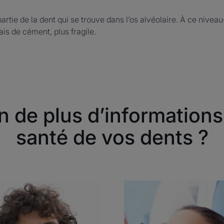
partie de la dent qui se trouve dans l’os alvéolaire. À ce niveau-
is de cément, plus fragile.
n de plus d’informations 
santé de vos dents ?
ouvrir
Découvrir
ir
Santé
des
ts
dents