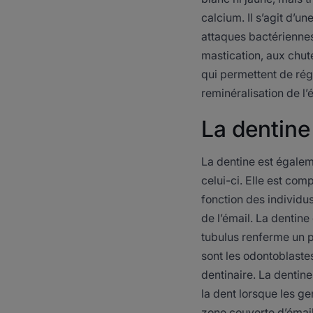
calcium. Il s’agit d’u
attaques bactériennes,
mastication, aux chute
qui permettent de régu
reminéralisation de l’
La dentine
La dentine est égalem
celui-ci. Elle est co
fonction des individus
de l’émail. La dentin
tubulus renferme un p
sont les odontoblastes
dentinaire. La dentin
la dent lorsque les ge
zone couverte d’émail