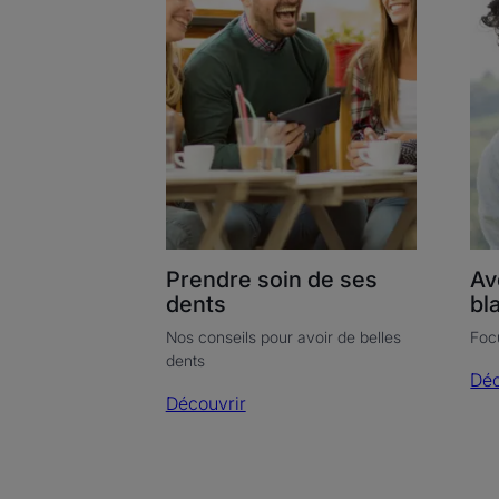
ses
bla
dents
Prendre soin de ses
Av
dents
bl
Nos conseils pour avoir de belles
Foc
dents
Déc
Découvrir