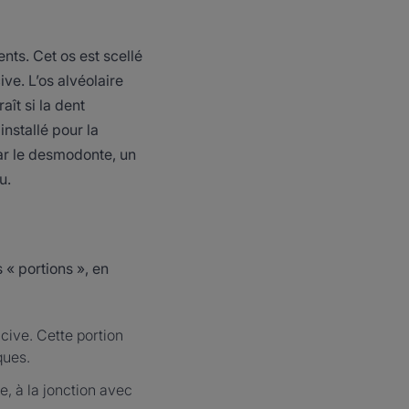
ents. Cet os est scellé
ive. L’os alvéolaire
aît si la dent
installé pour la
 par le desmodonte, un
u.
 « portions », en
ncive. Cette portion
ques.
e, à la jonction avec