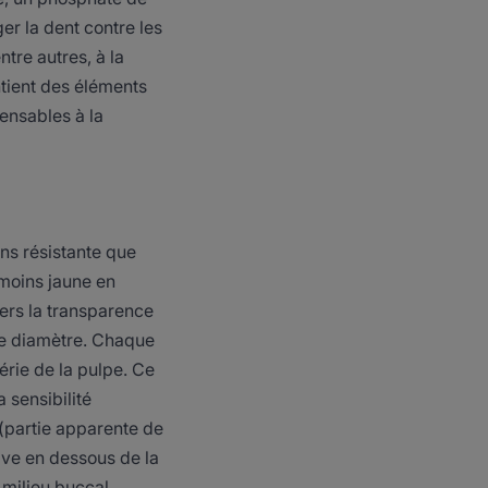
er la dent contre les
tre autres, à la
ontient des éléments
pensables à la
ns résistante que
 moins jaune en
vers la transparence
 de diamètre. Chaque
rie de la pulpe. Ce
 sensibilité
 (partie apparente de
cive en dessous de la
 milieu buccal.