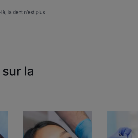
là, la dent n’est plus
sur la
Découvrir
Découvrir
Les
Les
caries
caries
dentaires
dentaires