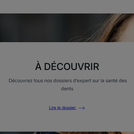
la
la
page
page
1
2
À DÉCOUVRIR
Découvrez tous nos dossiers d’expert sur la santé des
dents
Lire le dossier