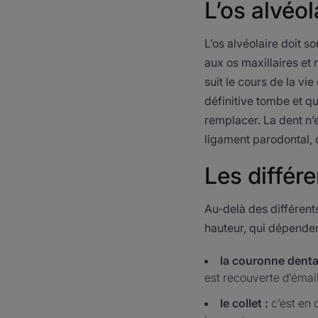
L’os alvéol
L’os alvéolaire doit s
aux os maxillaires et 
suit le cours de la vie
définitive tombe et qu
remplacer. La dent n’e
ligament parodontal, q
Les différe
Au-delà des différents
hauteur, qui dépendent
la couronne dentai
est recouverte d’émai
le collet :
c’est en q