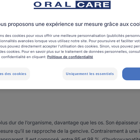
Santé des dents
us proposons une expérience sur mesure grâce aux coo
ns des cookies pour vous offrir une meilleure personnalisation (publicités personnal
ionnalités avancées lorsque vous utilisez notre site. Pour poursuivre et faciliter vo
, vous pouvez directement accepter l'utilisation des cookies. Sinon, vous pouvez pe
on des cookies. Pour en savoir plus sur le traitement de données personnelles, consu
 confidentialité en cliquant:
Politique de confidentialité
à chaque fois que vous vous brossez les dents (donc au moin
onnaissez-vous vraiment ? Pour pouvoir indiquer à votre dentis
ous avez constatés entre deux consultations, et lui décrire 
es des cookies
Uniquement les essentiels
tant de bien connaître l’anatomie de la dent. Voici donc un pe
e plus dur de l’organisme, davantage que les os. Son épaisseur 
mesure qu’il se rapproche de la gencive. Contrairement à une i
transparent. Il est composé, entre 95 et 98 %, d’hydroxyapati