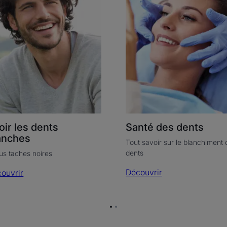
nches
oir les dents
Santé des dents
anches
Tout savoir sur le blanchiment 
dents
us taches noires
Découvrir
ouvrir
Aller
Aller
à
à