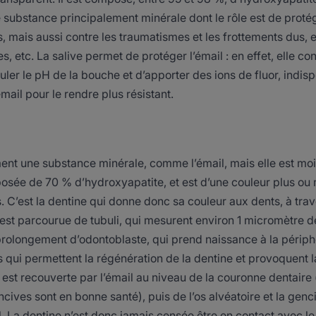
ne substance principalement minérale dont le rôle est de protég
 mais aussi contre les traumatismes et les frottements dus, en
s, etc. La salive permet de protéger l’émail : en effet, elle c
ler le pH de la bouche et d’apporter des ions de fluor, indis
émail pour le rendre plus résistant.
ent une substance minérale, comme l’émail, mais elle est moi
mposée de 70 % d’hydroxyapatite, et est d’une couleur plus ou
. C’est la dentine qui donne donc sa couleur aux dents, à tra
e est parcourue de tubuli, qui mesurent environ 1 micromètre
rolongement d’odontoblaste, qui prend naissance à la périphé
 qui permettent la régénération de la dentine et provoquent la
e est recouverte par l’émail au niveau de la couronne dentaire
ncives sont en bonne santé), puis de l’os alvéatoire et la gen
. La dentine n’est donc jamais censée être en contact avec le