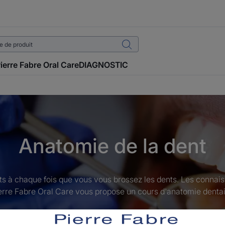
ierre Fabre Oral Care
DIAGNOSTIC
Anatomie de la dent
s à chaque fois que vous vous brossez les dents. Les connai
erre Fabre Oral Care vous propose un cours d'anatomie dentai
Mise à jour le
6/07/26
, validé par
la direction médicale
.