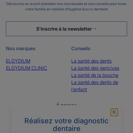
Découvrez en avant-première nos nouveautés et nos conseils pour toute
votre famille en matière d’hygiène bucco-dentaire
S'inscrire à la newsletter
Nos marques
Conseils
ELGYDIUM
La santé des dents
ELGYDIUM CLINIC
La santé des gencives
La santé de la bouche
La santé des dents de
l’enfant
À propos
Questions fréquentes
Le groupe Pierre Fabre
Réalisez votre diagnostic
Contactez-nous
Qui sommes-nous ?
dentaire