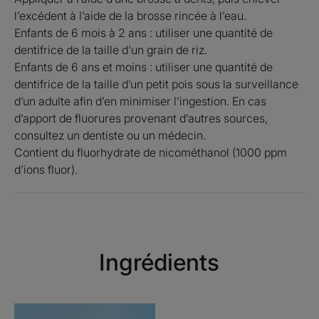
Bénéfices
l’excédent à l’aide de la brosse rincée à l’eau.
Enfants de 6 mois à 2 ans : utiliser une quantité de
• COMPLEXE FLUORINOL PROTECT+, pour aider à
dentifrice de la taille d'un grain de riz.
renforcer l’émail des dents de lait et prévenir les caries.
Enfants de 6 ans et moins : utiliser une quantité de
• FORMULE DOUCE ET PEU ABRASIVE, adaptée aux
dentifrice de la taille d’un petit pois sous la surveillance
tout-petits pour le respect des gencives et des dents.
d’un adulte afin d’en minimiser l’ingestion. En cas
• FACILITE LE BROSSAGE.
d’apport de fluorures provenant d’autres sources,
consultez un dentiste ou un médecin.
Contient du fluorhydrate de nicométhanol (1000 ppm
Environnement
d’ions fluor).
Fiche produit relative aux qualités et caractéristiques
environnementales
Emballage ne contenant pas de matière recyclée
Ingrédients
Emballage entièrement recyclable