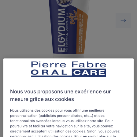
Nous vous proposons une expérience sur
ELGYDIUM Baby Fluor est un dentifrice qui nettoie en
mesure grâce aux cookies
douceur et protège les dents de lait des bébés de 6
mois à 3 ans contre les caries, grâce à l’apport d’une
Nous utilisons des cookies pour vous offrir une meilleure
dose de fluor adaptée aux besoins de cet âge (1000
personnalisation (publicités personnalisées, etc...) et des
fonctionnalités avancées lorsque vous utilisez notre site. Pour
ppm d’ions fluor).
poursuivre et faciliter votre navigation sur le site, vous pouvez
directement accepter l'utilisation des cookies. Sinon, vous pouvez
personnaliser l'utilisation des cookies. Pour en savoir plus sur le