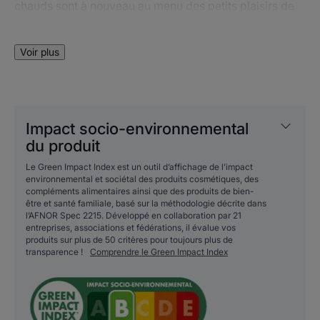
chauds sont à nouveau au menu des petits plaisirs de
la vie…
Léger, flexible, recyclable, son emballage nécessite
Voir plus
lors de sa fabrication et de son transport, 69% de CO2
et 85% d’eau de moins qu’un emballage classique.
Il protège les dents sensibles immédiatement et pour
une longue durée³.
Impact socio-environnemental
du produit
Avantages
Le Green Impact Index est un outil d’affichage de l’impact
environnemental et sociétal des produits cosmétiques, des
compléments alimentaires ainsi que des produits de bien-
Contenu dans un emballage à l'empreinte
être et santé familiale, basé sur la méthodologie décrite dans
environnemental allégée, ELGYDIUM Dents sensibles
l’AFNOR Spec 2215. Développé en collaboration par 21
Dentifrice éco conçu certifié BIO protège les dents
entreprises, associations et fédérations, il évalue vos
produits sur plus de 50 critères pour toujours plus de
sensibles immédiatement et pour une longue durée².
transparence !
Comprendre le Green Impact Index
Bénéfices
• FAVORISE la réduction de la sensibilité dentaire