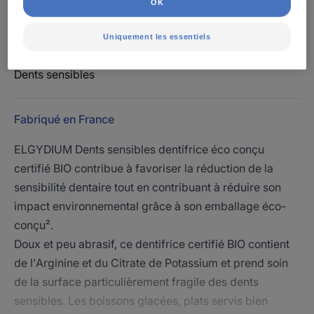
OK
À partir de 12 an(s)
Uniquement les essentiels
Besoin
Dents sensibles
Fabriqué en France
ELGYDIUM Dents sensibles dentifrice éco conçu
certifié BIO contribue à favoriser la réduction de la
sensibilité dentaire tout en contribuant à réduire son
impact environnemental grâce à son emballage éco-
conçu².
Doux et peu abrasif, ce dentifrice certifié BIO contient
de l'Arginine et du Citrate de Potassium et prend soin
de la surface particulièrement fragile des dents
sensibles. Les boissons glacées, plats servis bien