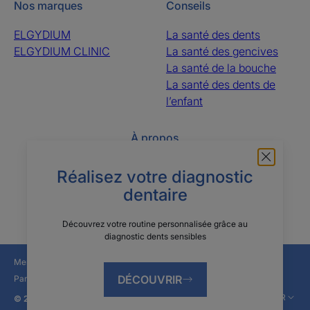
Nos marques
Conseils
ELGYDIUM
La santé des dents
ELGYDIUM CLINIC
La santé des gencives
La santé de la bouche
La santé des dents de
l’enfant
À propos
Questions fréquentes
Le groupe Pierre Fabre
Réalisez votre diagnostic
Contactez-nous
Qui sommes-nous ?
dentaire
Découvrez votre routine personnalisée grâce au
diagnostic dents sensibles
Mentions légales
Politique de confidentialité
DÉCOUVRIR
Paramètres des cookies
FR
© 2026 Pierre Fabre Oral Care