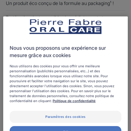
Un produit éco conçu de la formule au packaging¹ !
Protège les dents sensibles immédiatement et pour une
longue durée¹, packaging allégé en plastique et
recyclable, efficace dès 2 semaines².
¹ cf ACV packaging ci-dessous
Nous vous proposons une expérience sur
² Mesure de tolérance et d'efficacité sur 41 sujets (à
mesure grâce aux cookies
raison de 3 utilisations par jour pendant 2 minutes)
Nous utilisons des cookies pour vous offrir une meilleure
personnalisation (publicités personnalisées, etc...) et des
fonctionnalités avancées lorsque vous utilisez notre site. Pour
Doypack
Doypack
100ml
poursuivre et faciliter votre navigation sur le site, vous pouvez
directement accepter l'utilisation des cookies. Sinon, vous pouvez
personnaliser l'utilisation des cookies. Pour en savoir plus sur le
traitement de données personnelles, consultez notre politique de
Utilisable par
confidentialité en cliquant:
Politique de confidentialité
Adolescents - Adultes
Paramètres des cookies
Âge