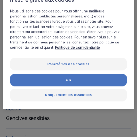
Sans alcool. Made in France. Label OFG.
Nous utilisons des cookies pour vous offrir une meilleure
personnalisation (publicités personnalisées, etc...) et des
fonctionnalités avancées lorsque vous utilisez notre site. Pour
poursuivre et faciliter votre navigation sur le site, vous pouvez
Flacon
Flacon
500ml
Flacon
500ml
directement accepter l'utilisation des cookies. Sinon, vous pouvez
personnaliser l'utilisation des cookies. Pour en savoir plus sur le
traitement de données personnelles, consultez notre politique de
confidentialité en cliquant:
Politique de confidentialité
Utilisable par
Adolescents - Adultes
Paramètres des cookies
Âge
OK
À partir de 12 an(s)
Uniquement les essentiels
Besoin
Gencives sensibles