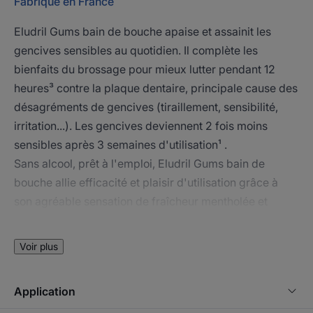
Fabriqué en France
Eludril Gums bain de bouche apaise et assainit les
gencives sensibles au quotidien. Il complète les
bienfaits du brossage pour mieux lutter pendant 12
heures³ contre la plaque dentaire, principale cause des
désagréments de gencives (tiraillement, sensibilité,
irritation...). Les gencives deviennent 2 fois moins
sensibles après 3 semaines d'utilisation¹ .
Sans alcool, prêt à l'emploi, Eludril Gums bain de
bouche allie efficacité et plaisir d'utilisation grâce à
son agréable sensation de fraîcheur mentholée et
acidulée. Il convient aux adultes et enfants dès 12 ans.
Son flacon PET est recyclable et élaboré avec 100% de
Voir plus
plastique recyclé.
Application
Avantages