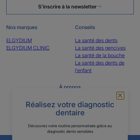
S'inscrire à la newsletter
Nos marques
Conseils
ELGYDIUM
La santé des dents
ELGYDIUM CLINIC
La santé des gencives
La santé de la bouche
La santé des dents de
l’enfant
À propos
Questions fréquentes
Le groupe Pierre Fabre
Réalisez votre diagnostic
Contactez-nous
Qui sommes-nous ?
dentaire
Découvrez votre routine personnalisée grâce au
diagnostic dents sensibles