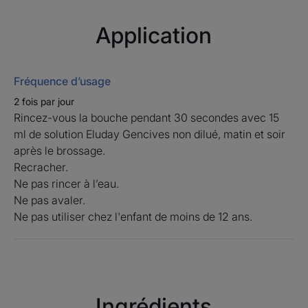
Avec Eludril Gums bain de bouche, un confort gingival
Application
retrouvé allié à une protection 12h contre la plaque
dentaire.¹
Fréquence d’usage
Bénéfices
2 fois par jour
• APAISANT pour limiter les irritations et inconforts
Rincez-vous la bouche pendant 30 secondes avec 15
gingivaux.
ml de solution Eluday Gencives non dilué, matin et soir
• ANTIPLAQUE pour contribuer à maintenir des
après le brossage.
gencives saines.
Recracher.
• EFFICACE durant 12 heures.
Ne pas rincer à l’eau.
Ne pas avaler.
Ne pas utiliser chez l'enfant de moins de 12 ans.
Recyclage
Son flacon en plastique PET est recyclable et 100% recyclé.
Ingrédients