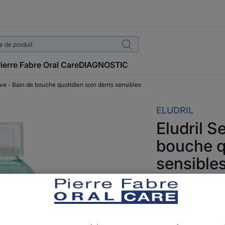
ierre Fabre Oral Care
DIAGNOSTIC
tive - Bain de bouche quotidien soin dents sensibles
ELUDRIL
Eludril S
bouche q
sensible
COSMÉTIQUE
Prends soin des d
Soyez le premier à 