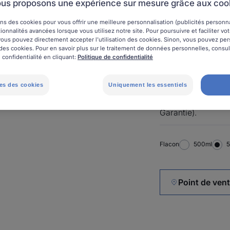
us proposons une expérience sur mesure grâce aux coo
Un bain de bouche
ns des cookies pour vous offrir une meilleure personnalisation (publicités personnal
la sensibilité dent
ionnalités avancées lorsque vous utilisez notre site. Pour poursuivre et faciliter vo
, vous pouvez directement accepter l'utilisation des cookies. Sinon, vous pouvez pe
attaques quotidien
on des cookies. Pour en savoir plus sur le traitement de données personnelles, consu
 confidentialité en cliquant:
Politique de confidentialité
Des dents 4 fois m
es des cookies
Uniquement les essentiels
Sans alcool. Made 
Garantie).
Flacon
Flacon
500ml
F
Point de ven