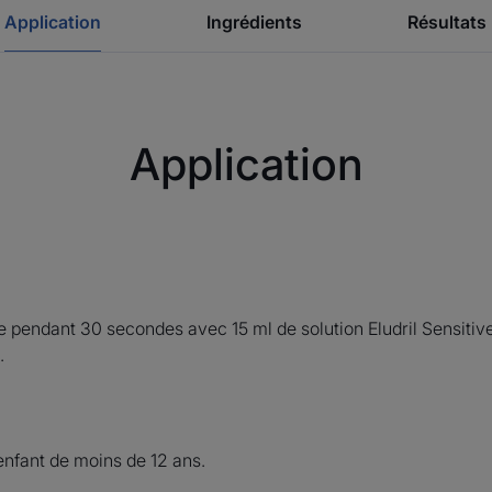
• APAISANT et bénéfique pour les dents se
Application
Ingrédients
Résultats
• REMINÉRALISANT il contribue à renforcer
• SANS ALCOOL, il est adapté aux adultes e
Application
Recyclage
Son flacon en PET est recyclable et 100% recyc
 pendant 30 secondes avec 15 ml de solution Eludril Sensitive
.
'enfant de moins de 12 ans.