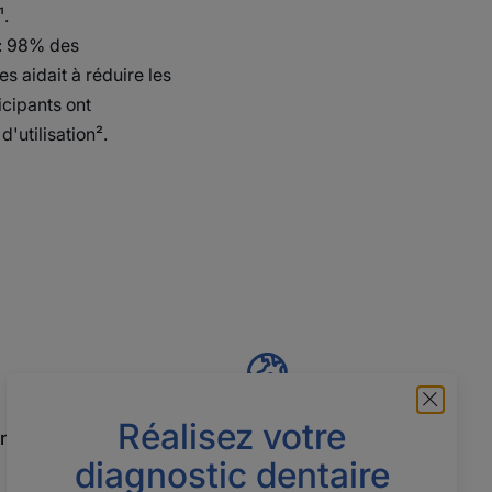
¹.
 : 98% des
es aidait à réduire les
icipants ont
'utilisation².
Réalisez votre
ntistes
Engagement sociétal
diagnostic dentaire