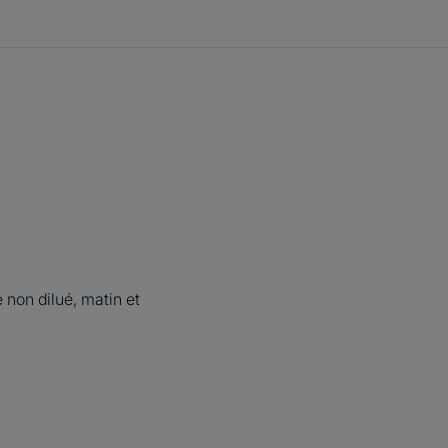
nsibles.
 l'émail des dents grâce au Fluorinol®.
t adolescents dès l'âge de 12 ans.
lé.
 non dilué, matin et