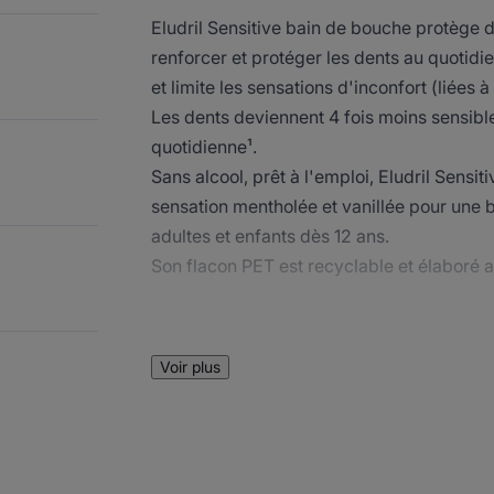
Eludril Sensitive bain de bouche protège de
renforcer et protéger les dents au quotidie
et limite les sensations d'inconfort (liées à
Les dents deviennent 4 fois moins sensible
quotidienne¹.
Sans alcool, prêt à l'emploi, Eludril Sens
sensation mentholée et vanillée pour une b
adultes et enfants dès 12 ans.
Son flacon PET est recyclable et élaboré 
Avantages
Voir plus
Avec Eludril Sensitive bain de bouche quoti
protégées contre la sensibilité dentaire².
Bénéfices