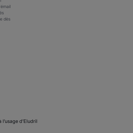
l
'émail
xés
ue dès
 l’usage d’Eludril