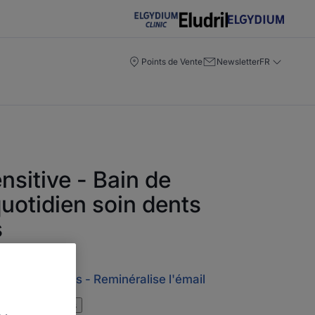
Points de Vente
Newsletter
FR
ensitive - Bain de
uotidien soin dents
s
ents sensibles - Reminéralise l'émail
donner votre avis