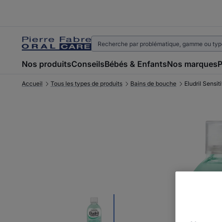
Nos produits
Conseils
Bébés & Enfants
Nos marques
P
Accueil
Tous les types de produits
Bains de bouche
Eludril Sensi