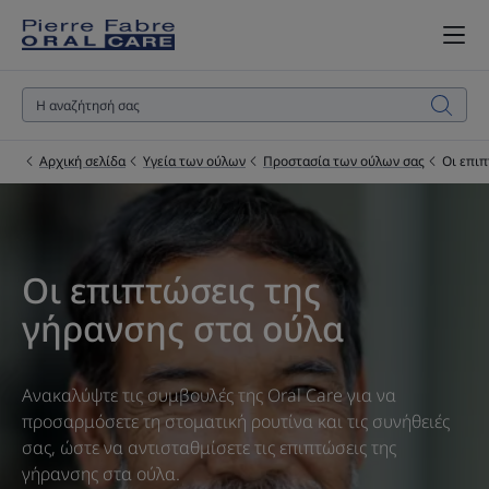
Αρχική σελίδα
Υγεία των ούλων
Προστασία των ούλων σας
Οι επιπ
Οι επιπτώσεις της
γήρανσης στα ούλα
Ανακαλύψτε τις συμβουλές της Oral Care για να
προσαρμόσετε τη στοματική ρουτίνα και τις συνήθειές
σας, ώστε να αντισταθμίσετε τις επιπτώσεις της
γήρανσης στα ούλα.