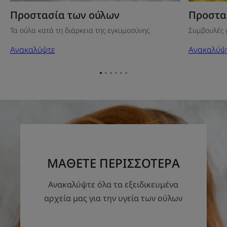
Προστασία των ούλων
Προστα
Τα ούλα κατά τη διάρκεια της εγκυμοσύνης
Συμβουλές 
Ανακαλύψτε
Ανακαλύψ
Go
Go
Go
Go
Go
Go
to
to
to
to
to
to
item
item
item
item
item
item
1
2
3
4
5
6
ΜΑΘΕΤΕ ΠΕΡΙΣΣΟΤΕΡΑ
Ανακαλύψτε όλα τα εξειδικευμένα
αρχεία μας για την υγεία των ούλων