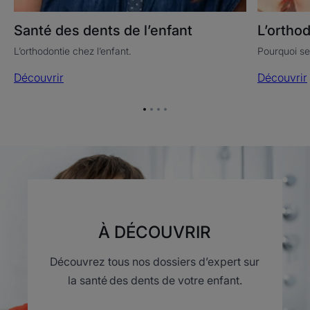
L’orthod
Santé des dents de l’enfant
Pourquoi se
L’orthodontie chez l’enfant.
Découvrir
Découvrir
Aller
Aller
Aller
Aller
à
à
à
à
l'item
l'item
l'item
l'item
1
2
3
4
À DÉCOUVRIR
Découvrez tous nos dossiers d’expert sur
la santé des dents de votre enfant.