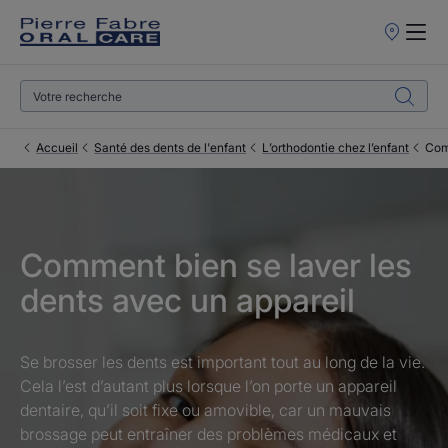
Points
de
Vente
Accueil
Santé des dents de l'enfant
L’orthodontie chez l’enfant
Com
Comment bien se laver les
dents avec un appareil
Se brosser les dents est important tout au long de la vie.
Cela l’est d’autant plus lorsque l’on porte un appareil
dentaire, qu’il soit fixe ou amovible, car un mauvais
brossage peut entraîner des problèmes médicaux et