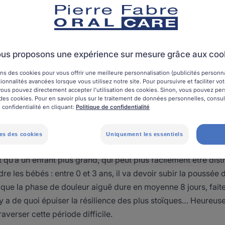
La poussée des dents de lait
us proposons une expérience sur mesure grâce aux coo
ns des cookies pour vous offrir une meilleure personnalisation (publicités personnal
ionnalités avancées lorsque vous utilisez notre site. Pour poursuivre et faciliter vo
la douleur dentaire
, vous pouvez directement accepter l'utilisation des cookies. Sinon, vous pouvez pe
on des cookies. Pour en savoir plus sur le traitement de données personnelles, consu
 confidentialité en cliquant:
Politique de confidentialité
s de bébé sont provoquées par le percement de la gencive par
nt solides et épaisses car elles sont constamment stimulées p
es des cookies
Uniquement les essentiels
ité ou soit alimenté au biberon. En outre, il est plus compliqué 
t qu’à un enfant plus grand, qui peut plus facilement être distr
dre les bébés : entre 0 et 3 ans, il va devoir subir la poussée
que la phase de douleur aiguë dure en moyenne 8 jours, faites 
 y a de quoi épuiser la résilience des plus stoïques… Heureuse
raverser cette période difficile.