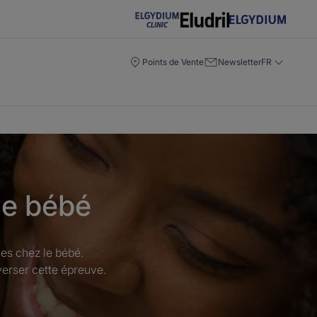
Points de Vente
Newsletter
FR
de bébé
es chez le bébé.
verser cette épreuve.