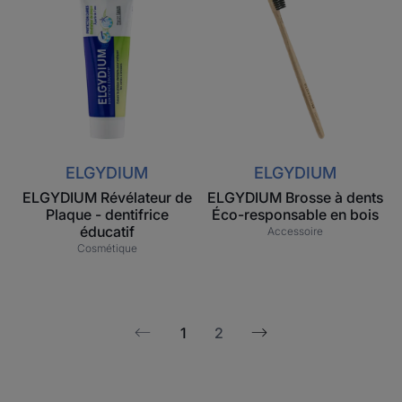
Révélateur
Brosse
de
à
Plaque
dents
-
Éco-
dentifrice
responsable
éducatif
en
bois
ELGYDIUM
ELGYDIUM
ELGYDIUM Révélateur de
ELGYDIUM Brosse à dents
Plaque - dentifrice
Éco-responsable en bois
éducatif
Accessoire
Cosmétique
1
2
Page
Page
suivante
précédente