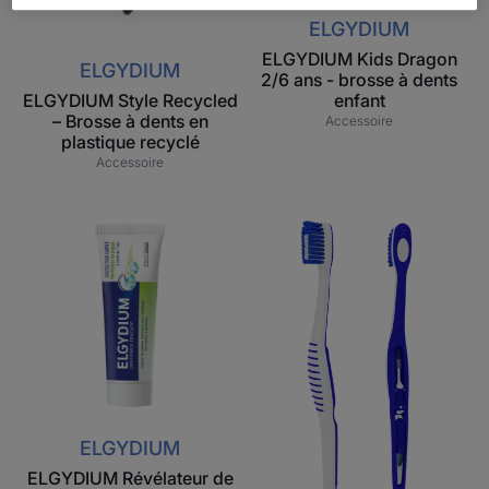
ELGYDIUM
ELGYDIUM Kids Dragon
ELGYDIUM
2/6 ans - brosse à dents
ELGYDIUM Style Recycled
enfant
– Brosse à dents en
Accessoire
plastique recyclé
Accessoire
ELGYDIUM
ELGYDIUM
Révélateur
4in1
de
-
Plaque
Brosse
-
à
dentifrice
dents
éducatif
ELGYDIUM
ELGYDIUM Révélateur de