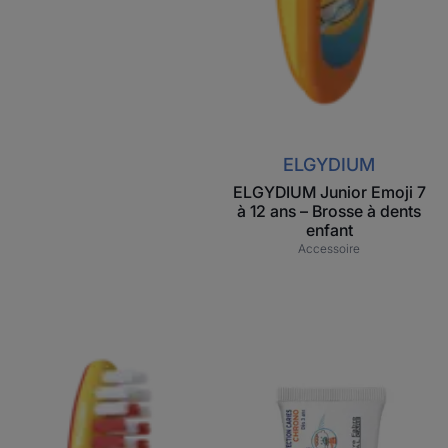
ELGYDIUM
ELGYDIUM Junior Emoji 7
à 12 ans – Brosse à dents
enfant
Accessoire
ELGYDIUM
ELGYDIUM
Kids
Chrono
Emoji 2
-
à
Dentifrice
6 ans
éducatif
–
Brosse