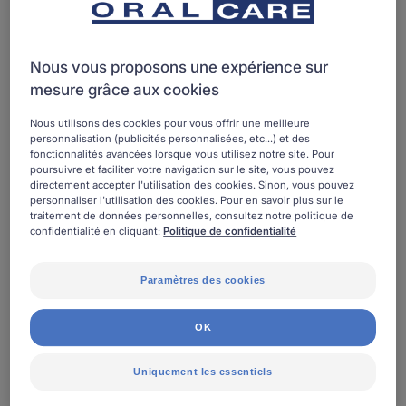
Recycled
Dragon
–
2/6
Brosse
ans
Nous vous proposons une expérience sur
à
-
mesure grâce aux cookies
dents
brosse
en
à
Nous utilisons des cookies pour vous offrir une meilleure
plastique
dents
personnalisation (publicités personnalisées, etc...) et des
fonctionnalités avancées lorsque vous utilisez notre site. Pour
recyclé
enfant
poursuivre et faciliter votre navigation sur le site, vous pouvez
directement accepter l'utilisation des cookies. Sinon, vous pouvez
personnaliser l'utilisation des cookies. Pour en savoir plus sur le
traitement de données personnelles, consultez notre politique de
confidentialité en cliquant:
Politique de confidentialité
Paramètres des cookies
OK
Uniquement les essentiels