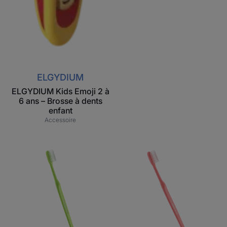
ELGYDIUM
ELGYDIUM Kids Emoji 2 à
6 ans – Brosse à dents
enfant
Accessoire
Brins
ELGYDIUM
en
Clinic
nylon
20/100
de
-
qualité,
brosse
25/100
à
de
dents