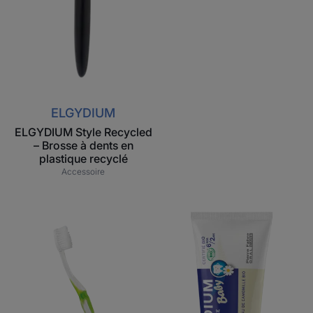
ELGYDIUM
ELGYDIUM Style Recycled
– Brosse à dents en
plastique recyclé
Accessoire
ELGYDIUM
ELGYDIUM
Sensitive
Baby
-
dentifrice
brosse
-
à
dentifrice
dents
bébé
souple
6