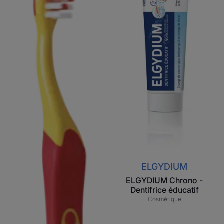
à
dents
enfant
ELGYDIUM
ELGYDIUM Chrono -
Dentifrice éducatif
Cosmétique