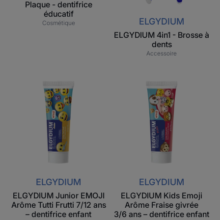
Plaque - dentifrice
éducatif
ELGYDIUM
Cosmétique
ELGYDIUM 4in1 - Brosse à
dents
Accessoire
ELGYDIUM
ELGYDIUM
Junior
Kids
EMOJI
Emoji
Arôme
Arôme
Tutti
Fraise
Frutti
givrée
7/12
3/6 ans
ans
–
–
dentifrice
ELGYDIUM
ELGYDIUM
dentifrice
enfant
ELGYDIUM Junior EMOJI
ELGYDIUM Kids Emoji
enfant
Arôme Tutti Frutti 7/12 ans
Arôme Fraise givrée
– dentifrice enfant
3/6 ans – dentifrice enfant