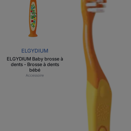
Brosse
Brosse
à
à
dents
dents
bébé
enfant
ELGYDIUM
ELGYDIUM Baby brosse à
dents - Brosse à dents
bébé
Accessoire