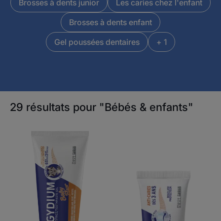
Brosses à dents junior
Les caries chez l'enfant
Brosses à dents enfant
Gel poussées dentaires
+ 1
29 résultats pour "Bébés & enfants"
ELGYDIUM
ELGYDIUM
Baby
Chrono
Fluor
-
gel
Dentifrice
dentifrice
éducatif
-
dentifrice
bébé