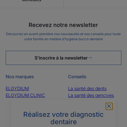
Recevez notre newsletter
Découvrez en avant-première nos nouveautés et nos conseils pour toute
votre famille en matière d’hygiène bucco-dentaire
S'inscrire à la newsletter
Nos marques
Conseils
ELGYDIUM
La santé des dents
ELGYDIUM CLINIC
La santé des gencives
La santé de la bouche
La santé des dents de
Réalisez votre diagnostic
l’enfant
dentaire