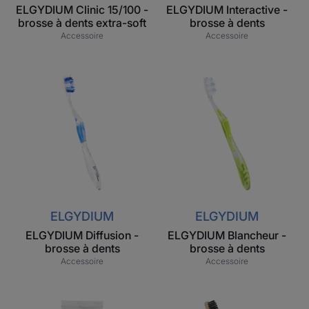
ELGYDIUM Clinic 15/100 -
ELGYDIUM Interactive -
brosse à dents extra-soft
brosse à dents
Accessoire
Accessoire
ELGYDIUM
ELGYDIUM
Diffusion
Blancheur
-
-
brosse
brosse
à
à
dents
dents
ELGYDIUM
ELGYDIUM
ELGYDIUM Diffusion -
ELGYDIUM Blancheur -
brosse à dents
brosse à dents
Accessoire
Accessoire
ELGYDIUM
ELGYDIUM