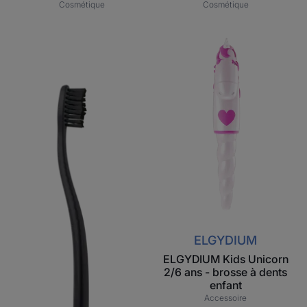
Cosmétique
Cosmétique
ELGYDIUM
ELGYDIUM
Style
Kids
Recycled
Unicorn
–
2/6
Brosse
ans
à
-
dents
brosse
en
à
plastique
dents
recyclé
enfant
ELGYDIUM
ELGYDIUM Kids Unicorn
2/6 ans - brosse à dents
enfant
Accessoire