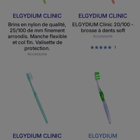
mm
soft
finement
ELGYDIUM CLINIC
ELGYDIUM CLINIC
arrondis.
Brins en nylon de qualité,
ELGYDIUM Clinic 20/100 -
Manche
25/100 de mm finement
brosse à dents soft
flexible
arrondis. Manche flexible
Accessoire
et
et col fin. Valisette de
protection.
col
1
Accessoire
fin.
Valisette
de
ELGYDIUM
ELGYDIUM
protection.
Clinic
Interactive
15/100
-
-
brosse
brosse
à
à
dents
dents
extra-
soft
ELGYDIUM CLINIC
ELGYDIUM