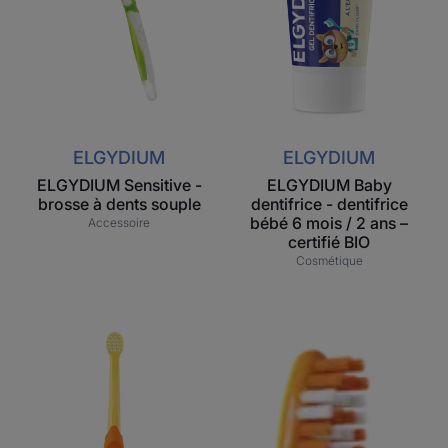
mois
/
2
ans
–
certifié
ELGYDIUM
ELGYDIUM
BIO
ELGYDIUM Sensitive -
ELGYDIUM Baby
brosse à dents souple
dentifrice - dentifrice
bébé 6 mois / 2 ans –
Accessoire
certifié BIO
Cosmétique
ELGYDIUM
ELGYDIUM
Baby
Junior
brosse
Emoji 7
à
à
dents
12 ans
-
–