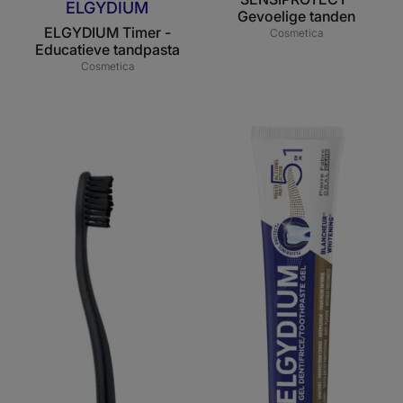
ELGYDIUM
Gevoelige tanden
ELGYDIUM Timer -
Cosmetica
Educatieve tandpasta
Cosmetica
ELGYDIUM
ELGYDIUM
Style
Multi-
Recycled
actions
-
-
Tandenborstel
tandpastagel
uit
gerecycleerd
plastic