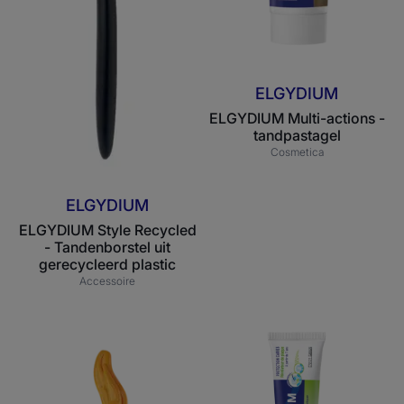
ELGYDIUM
ELGYDIUM Multi-actions -
tandpastagel
Cosmetica
ELGYDIUM
ELGYDIUM Style Recycled
- Tandenborstel uit
gerecycleerd plastic
Accessoire
ELGYDIUM
ELGYDIUM
Kids
Tandplak
Dragon
Onthuller
2/6
-