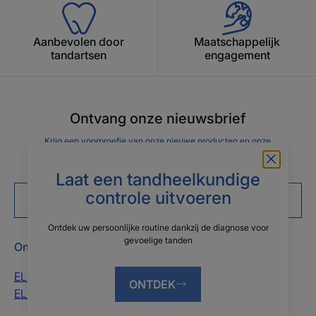
Aanbevolen door
Maatschappelijk
tandartsen
engagement
Ontvang onze nieuwsbrief
Krijg een voorproefje van onze nieuwe producten en onze
mondhygiënetips voor het hele gezin
Laat een tandheelkundige
controle uitvoeren
Abonneer u op de nieuwsbrief
Ontdek uw persoonlijke routine dankzij de diagnose voor
gevoelige tanden
Onze merken
Advies
ELGYDIUM
Tandheelkundige
ONTDEK
ELGYDIUM CLINIC
gezondheid
Gezondheid van het