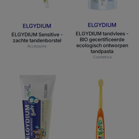
ELGYDIUM
ELGYDIUM
ELGYDIUM tandvlees -
ELGYDIUM Sensitive -
BIO gecertificeerde
zachte tandenborstel
ecologisch ontworpen
Accessoire
tandpasta
Cosmetica
ELGYDIUM
ELGYDIUM
Babytandpasta
Baby
-
tandenborstel
tandpasta
voor
baby's
6
maanden
/