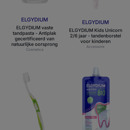
ELGYDIUM
ELGYDIUM
ELGYDIUM vaste
ELGYDIUM Kids Unicorn
tandpasta - Antiplak
2/6 jaar - tandenborstel
gecertificeerd van
voor kinderen
natuurlijke oorsprong
Accessoire
Cosmetica
ELGYDIUM
ELGYDIUM
Sensitive
tandvlees
-
-
zachte
BIO
tandenborstel
gecertificeerde
ecologisch
ontworpen
tandpasta