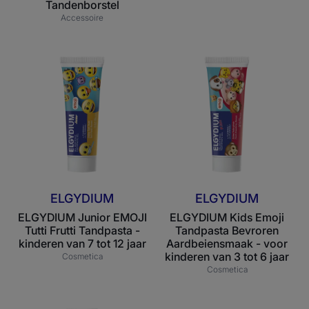
Tandenborstel
Accessoire
ELGYDIUM
ELGYDIUM
Junior
Kids
EMOJI
Emoji
Tutti
Tandpasta
Frutti
Bevroren
Tandpasta
Aardbeiensmaa
-
-
kinderen
voor
van
kinderen
ELGYDIUM
ELGYDIUM
7
van
ELGYDIUM Junior EMOJI
ELGYDIUM Kids Emoji
tot
3
Tutti Frutti Tandpasta -
Tandpasta Bevroren
12
tot
kinderen van 7 tot 12 jaar
Aardbeiensmaak - voor
jaar
6
kinderen van 3 tot 6 jaar
Cosmetica
jaar
Cosmetica
ELGYDIUM
ELGYDIUM