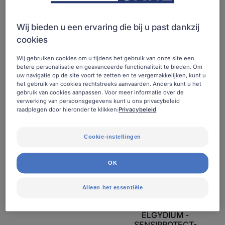
Timer
-
-
SENSIPROTECT
Educatieve
Gevoelige
Wij bieden u een ervaring die bij u past dankzij
tandpasta
tanden
cookies
Wij gebruiken cookies om u tijdens het gebruik van onze site een
betere personalisatie en geavanceerde functionaliteit te bieden. Om
uw navigatie op de site voort te zetten en te vergemakkelijken, kunt u
het gebruik van cookies rechtstreeks aanvaarden. Anders kunt u het
gebruik van cookies aanpassen. Voor meer informatie over de
verwerking van persoonsgegevens kunt u ons privacybeleid
raadplegen door hieronder te klikken:
Privacybeleid
Cookie-instellingen
OK
Alleen het essentiële
ELGYDIUM
ELGYDIUM -
SENSIPROTECT-