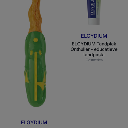
jaar
educatieve
-
tandpasta
tandenborstel
voor
kinderen
ELGYDIUM
ELGYDIUM Tandplak
Onthuller - educatieve
tandpasta
Cosmetica
ELGYDIUM