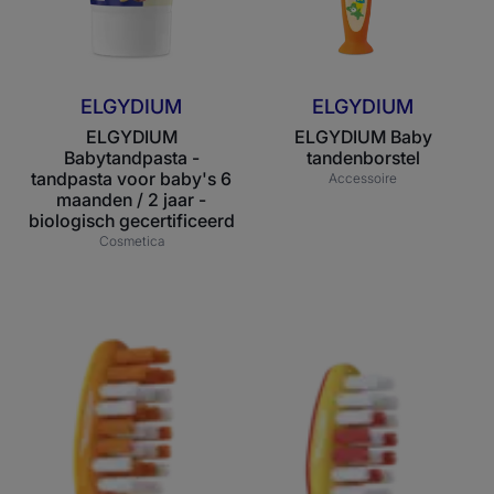
2
jaar
-
biologisch
ELGYDIUM
ELGYDIUM
gecertificeerd
ELGYDIUM
ELGYDIUM Baby
Babytandpasta -
tandenborstel
tandpasta voor baby's 6
Accessoire
maanden / 2 jaar -
biologisch gecertificeerd
Cosmetica
ELGYDIUM
ELGYDIUM
Junior
Kids
Emoji
Emoji
tandenborstel
Tandenborstel
-
voor
kinderen
kinderen
van
van
7
2