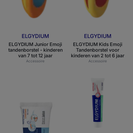
ELGYDIUM
ELGYDIUM
ELGYDIUM Junior Emoji
ELGYDIUM Kids Emoji
tandenborstel - kinderen
Tandenborstel voor
van 7 tot 12 jaar
kinderen van 2 tot 6 jaar
Accessoire
Accessoire
ELGYDIUM
ELGYDIUM
Timer
Geïrriteerd
-
tandvlees
Educatieve
-
tandpasta
Tandpasta
voor
geïrriteerd
tandvlees