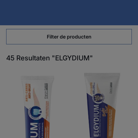
Filter de producten
45 Resultaten "ELGYDIUM"
ELGYDIUM
ELGYDIUM
Anti-
Baby
cariës-
Fluor
tandpasta
tandgel
-
tandpasta
voor
baby's
6