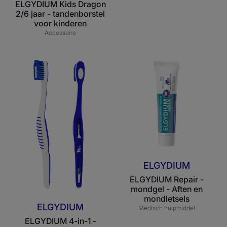
ELGYDIUM Kids Dragon
2/6 jaar - tandenborstel
voor kinderen
Accessoire
ELGYDIUM
ELGYDIUM
4-
Repair
in-
-
1
mondgel
-
-
Tandenborstel
Aften
en
mondletsels
ELGYDIUM
ELGYDIUM Repair -
mondgel - Aften en
mondletsels
ELGYDIUM
Medisch hulpmiddel
ELGYDIUM 4-in-1 -