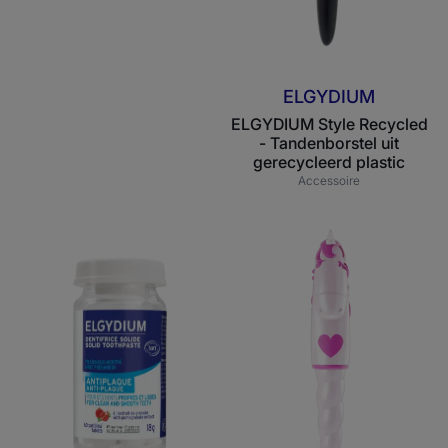
ELGYDIUM
ELGYDIUM Style Recycled
- Tandenborstel uit
gerecycleerd plastic
Accessoire
ELGYDIUM
ELGYDIUM
vaste
Kids
tandpasta
Unicorn
-
2/6
Antiplak
jaar
gecertificeerd
-
van
tandenborstel
natuurlijke
voor
oorsprong
kinderen