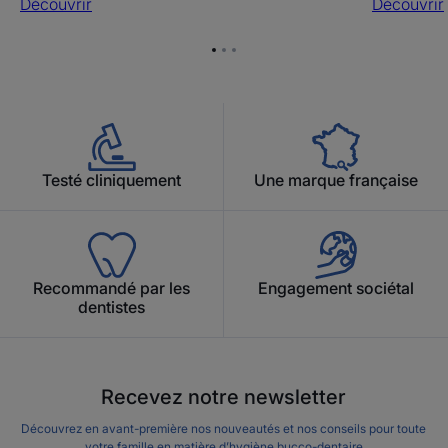
Découvrir
Découvrir
Aller
Aller
Aller
à
à
à
l'item
l'item
l'item
1
2
3
Testé cliniquement
Une marque française
Recommandé par les
Engagement sociétal
dentistes
Recevez notre newsletter
Découvrez en avant-première nos nouveautés et nos conseils pour toute
votre famille en matière d’hygiène bucco-dentaire