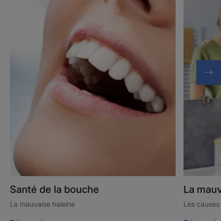
la
haleine
bouche
Santé de la bouche
La mauv
La mauvaise haleine
Les causes 