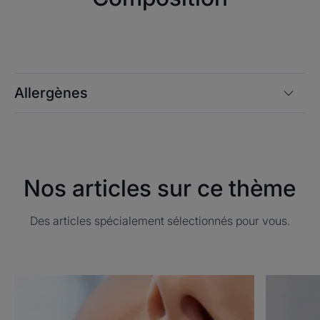
Allergènes
Nos articles sur ce thème
Des articles spécialement sélectionnés pour vous.
Découvrir
Découvrir
Santé
La
de
mauvaise