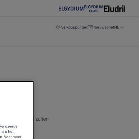
Verkooppunten
Nieuwsbrief
NL
p!
ulier in en wij zullen
eavanceerde
unt u het
en. Voor meer