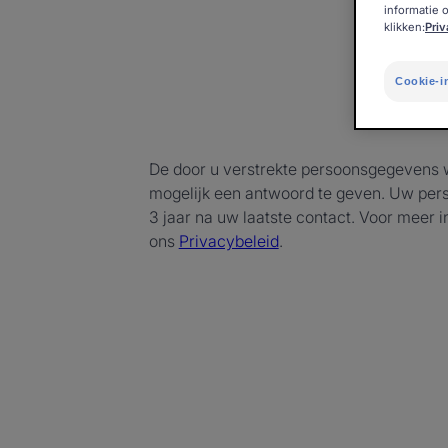
informatie 
klikken:
Pri
Cookie-i
De door u verstrekte persoonsgegevens w
mogelijk een antwoord te geven. Uw pe
3 jaar na uw laatste contact. Voor meer 
ons
Privacybeleid
.