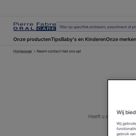
Onze producten
Tips
Baby's en Kinderen
Onze merke
Homepage
Neem contact met ons op!
N
Wij bied
Heeft u een vraag, ee
Wij gebruik
functionali
gebruik van