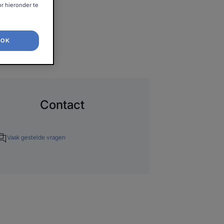
r hieronder te
OK
Contact
Vaak gestelde vragen