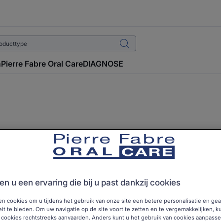
n
Pierre Fabre Oral Care
DIAGNOSE
eem contact met ons o
en u een ervaring die bij u past dankzij cookies
n opmerking of heeft u advies nodig? Vul het onderstaande form
u zo spoedig mogelijk beantwoorden.
en cookies om u tijdens het gebruik van onze site een betere personalisatie en g
teit te bieden. Om uw navigatie op de site voort te zetten en te vergemakkelijken, k
 cookies rechtstreeks aanvaarden. Anders kunt u het gebruik van cookies aanpass