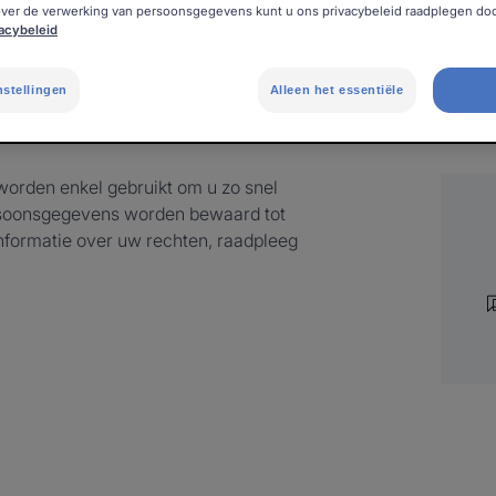
over de verwerking van persoonsgegevens kunt u ons privacybeleid raadplegen doo
vacybeleid
nstellingen
Alleen het essentiële
orden enkel gebruikt om u zo snel
rsoonsgegevens worden bewaard tot
informatie over uw rechten, raadpleeg