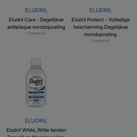
ELUDRIL
ELUDRIL
Eludril Care - Dagelijkse
Eludril Protect - Volledige
antiplaque mondspoeling
bescherming Dagelijkse
Cosmetica
mondspoeling
Cosmetica
Eludril
White_Witte
tanden
Dagelijkse
Mondspoeling
ELUDRIL
Eludril White_Witte tanden