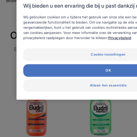
Bronnen bekijken
Wij bieden u een ervaring die bij u past dankzij
Wij gebruiken cookies om u tijdens het gebruik van onze site een be
geavanceerde functionaliteit te bieden. Om uw navigatie op de site v
vergemakkelijken, kunt u het gebruik van cookies rechtstreeks aanv
Onze ELUDRIL-producten
van cookies aanpassen. Voor meer informatie over de verwerking v
privacybeleid raadplegen door hieronder te klikken:
Privacybeleid
Een assortiment dagelijkse mondwaters voor alle
Cookie-instellingen
behoeften!
OK
Eludril
Eludril
Alleen het essentiële
Care
Protect
-
-
Dagelijkse
Volledige
antiplaque
bescherming
mondspoeling
Dagelijkse
mondspoeling