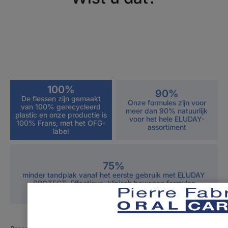
100%
90%
De flessen zijn gemaakt
Onze formules zijn voor
van 100% gerecycleerd
meer dan 90% natuurlijk
plastic en onze productie is
voor het hele ELUDAY-
100% Frans, met het OFG-
assortiment
label
75%
minder tandplak vanaf het eerste gebruik met ELUDAY
PROTECT. Effectieve, klinisch bewezen formules