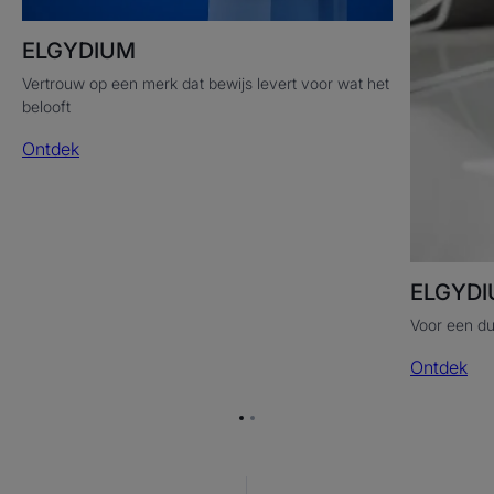
ELGYDIUM
Vertrouw op een merk dat bewijs levert voor wat het
belooft
Ontdek
ELGYDI
Voor een d
Ontdek
Ga
Ga
naar
naar
item
item
1
2