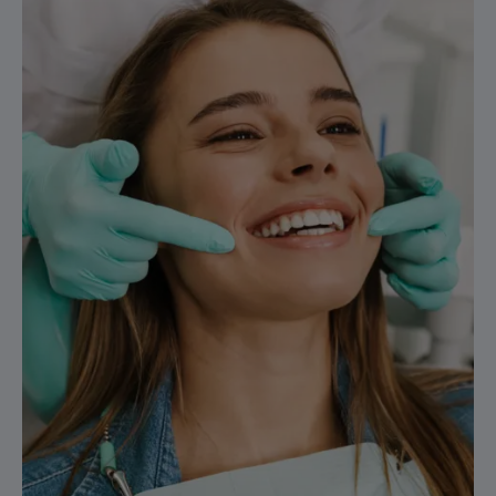
Alles
over
tandplak