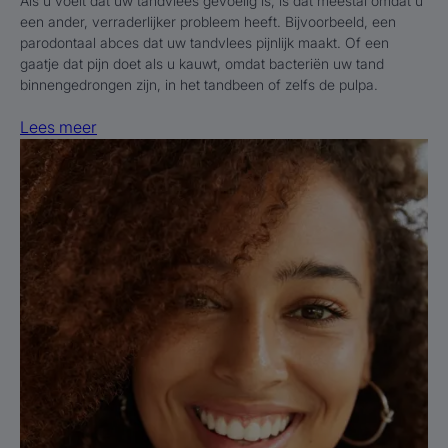
Als u voelt dat uw tandvlees gevoelig is, is dat meestal omdat u
een ander, verraderlijker probleem heeft. Bijvoorbeeld, een
parodontaal abces dat uw tandvlees pijnlijk maakt. Of een
gaatje dat pijn doet als u kauwt, omdat bacteriën uw tand
binnengedrongen zijn, in het tandbeen of zelfs de pulpa.
Lees meer
Lees
meer
Tips
voor
een
frisse
adem