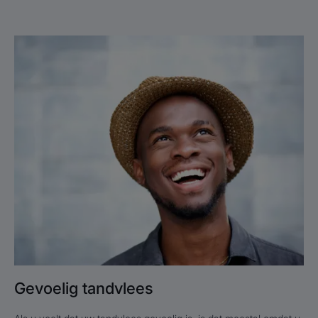
Lees
meer
Gevoelig
tandvlees
Gevoelig tandvlees