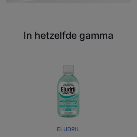
In hetzelfde gamma
Eludril
Sensitive
-
Dagelijkse
mondspoeling
voor
gevoelige
tanden
ELUDRIL