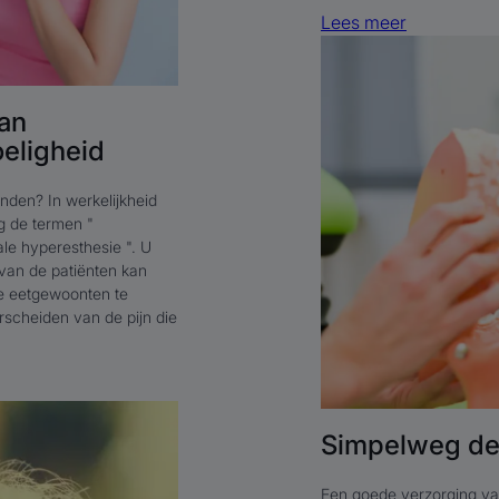
Lees meer
Lees
meer
Simpelweg
an
de
eligheid
tanden
verzorgen
nden? In werkelijkheid
g de termen "
le hyperesthesie ". U
t van de patiënten kan
de eetgewoonten te
scheiden van de pijn die
Simpelweg de
Een goede verzorging v