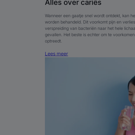
Alles over cariës
Wanneer een gaatje snel wordt ontdekt, kan het
worden behandeld. Dit voorkomt pijn en verlies
verspreiding van bacteriën naar het hele licha
gevallen. Het beste is echter om te voorkomen
optreedt.
Lees meer
Lees
meer
Herkennen
en
verlichten
van
tandheelkundige
overgevoeligheid