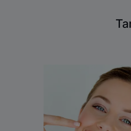
Ta
Lees
meer
Witte
tanden