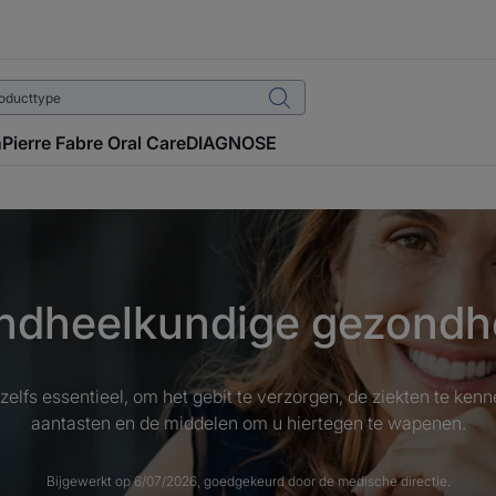
n
Pierre Fabre Oral Care
DIAGNOSE
ndheelkundige gezondh
, zelfs essentieel, om het gebit te verzorgen, de ziekten te ken
aantasten en de middelen om u hiertegen te wapenen.
Bijgewerkt op
6/07/2026
, goedgekeurd door
de medische directie
.