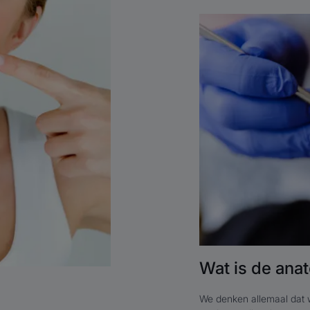
Lees
meer
Wat
is
de
anatomie
van
de
tand?
Wat is de ana
We denken allemaal dat