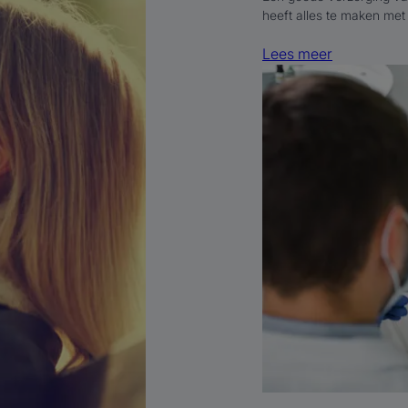
heeft alles te maken met
Lees meer
Lees
meer
Orthodontie
bij
volwassenen