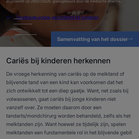
Bijgewerkt op
29/07/2026
, goedgekeurd door
de medische directie
.
Tandheelkundige gezondheid bij kinderen
Samenvatting van het dossier
Cariës bij kinderen herkennen
De vroege herkenning van cariës op de melktand of
blijvende tand van een kind kan voorkomen dat het
zich ontwikkelt tot een diep gaatje. Want, net zoals bij
volwassenen, gaat cariës bij jonge kinderen niet
vanzelf over. Ze moeten daarom door een
tandarts/mondchirurg worden behandeld, zelfs als het
melktanden zijn. Want hoewel ze tijdelijk zijn, spelen
melktanden een fundamentele rol in het blijvende gebit