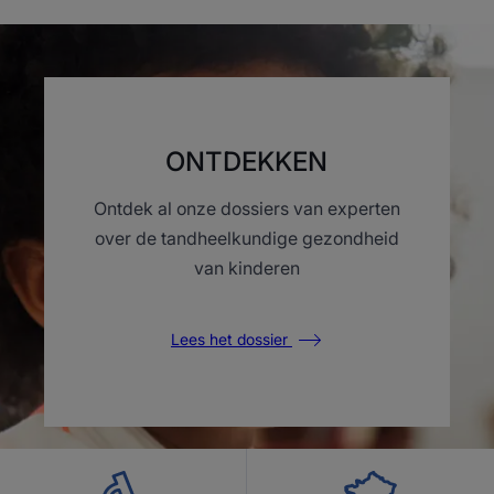
item
item
item
item
1
2
3
4
ONTDEKKEN
Ontdek al onze dossiers van experten
over de tandheelkundige gezondheid
van kinderen
Lees het dossier