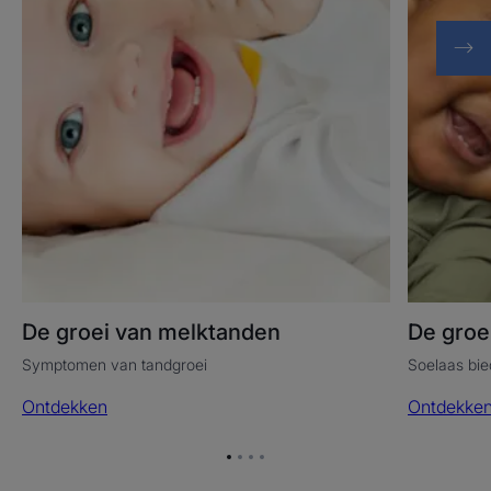
De groei van melktanden
De groe
Symptomen van tandgroei
Soelaas bie
Ontdekken
Ontdekke
Ga
Ga
Ga
Ga
naar
naar
naar
naar