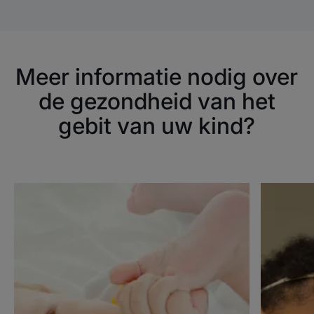
Meer informatie nodig over
de gezondheid van het
gebit van uw kind?
Ontdekken
Ontdekke
De
De
groei
groei
van
van
melktanden
melktand