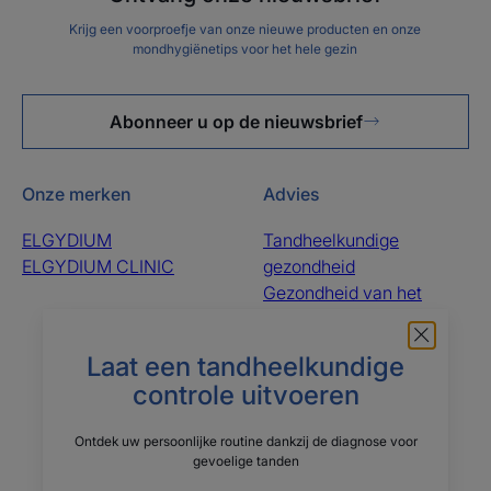
Krijg een voorproefje van onze nieuwe producten en onze
mondhygiënetips voor het hele gezin
Abonneer u op de nieuwsbrief
Onze merken
Advies
ELGYDIUM
Tandheelkundige
ELGYDIUM CLINIC
gezondheid
Gezondheid van het
tandvlees
Mondgezondheid
Laat een tandheelkundige
De gezondheid van het
controle uitvoeren
gebit van kinderen
Ontdek uw persoonlijke routine dankzij de diagnose voor
Over ons
gevoelige tanden