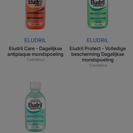
antiplaque
bescherming
mondspoeling
Dagelijkse
mondspoeling
ELUDRIL
ELUDRIL
Eludril Care - Dagelijkse
Eludril Protect - Volledige
antiplaque mondspoeling
bescherming Dagelijkse
mondspoeling
Cosmetica
Cosmetica
Eludril
Sensitive
-
Dagelijkse
mondspoeling
voor
gevoelige
tanden