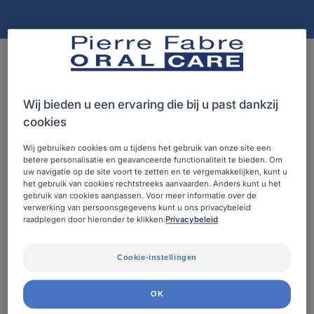
7 Resultaten "Mondwater"
Eludril
Eludril
Wij bieden u een ervaring die bij u past dankzij
Extra
Gums
cookies
Antibacteriële
-
Mondspoeling
Dagelijkse
Wij gebruiken cookies om u tijdens het gebruik van onze site een
mondspoeling
betere personalisatie en geavanceerde functionaliteit te bieden. Om
uw navigatie op de site voort te zetten en te vergemakkelijken, kunt u
voor
het gebruik van cookies rechtstreeks aanvaarden. Anders kunt u het
gevoelig
gebruik van cookies aanpassen. Voor meer informatie over de
tandvlees
verwerking van persoonsgegevens kunt u ons privacybeleid
raadplegen door hieronder te klikken:
Privacybeleid
ELUDRIL
ELUDRIL
Eludril Extra Antibacteriële
Eludril Gums - Dagelijkse
Cookie-instellingen
Mondspoeling
mondspoeling voor
gevoelig tandvlees
Cosmetica
OK
Cosmetica