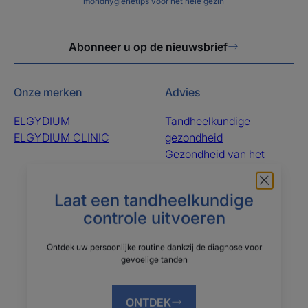
mondhygiënetips voor het hele gezin
Abonneer u op de nieuwsbrief
Onze merken
Advies
ELGYDIUM
Tandheelkundige
ELGYDIUM CLINIC
gezondheid
Gezondheid van het
tandvlees
Mondgezondheid
Laat een tandheelkundige
De gezondheid van het
controle uitvoeren
gebit van kinderen
Ontdek uw persoonlijke routine dankzij de diagnose voor
Over ons
gevoelige tanden
Vaak gestelde vragen
Le groupe Pierre Fabre
Contacteer ons
Wie zijn wij?
ONTDEK