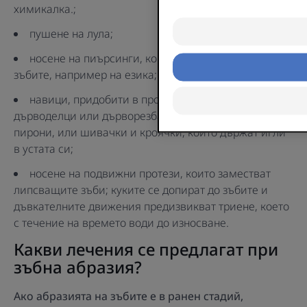
химикалка.;
пушене на лула;
носене на пиърсинги, които са в контакт със
зъбите, например на езика;
навици, придобити в процеса на работа:
дърводелци или дърворезбари, които държат
пирони, или шивачки и кроячки, които държат игли
в устата си;
носене на подвижни протези, които заместват
липсващите зъби; куките се допират до зъбите и
дъвкателните движения предизвикват триене, което
с течение на времето води до износване.
Какви лечения се предлагат при
зъбна абразия?
Ако абразията на зъбите е в ранен стадий,