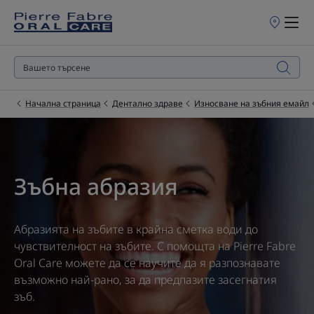
Търговски
обекти
за
продажба
Начална страница
Дентално здраве
Износване на зъбния емайл
Зъбна абразия
Абразията на зъбите в крайна сметка води до
чувствителност на зъбите. С помощта на Pierre Fabre
Oral Care можете да се научите да я разпознавате
възможно най-рано, за да предпазите засегнатия
зъб.