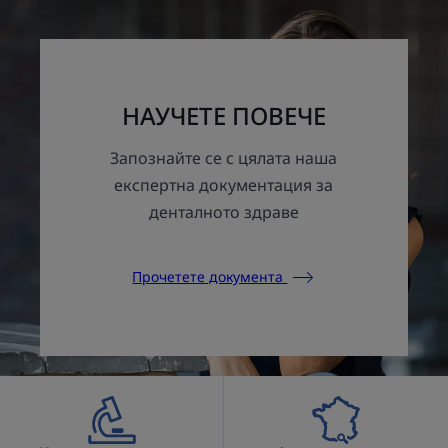
1
2
3
НАУЧЕТЕ ПОВЕЧЕ
Запознайте се с цялата наша
експертна документация за
денталното здраве
Прочетете документа