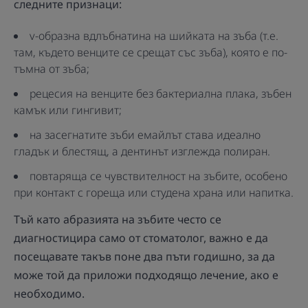
следните признаци:
v-образна вдлъбнатина на шийката на зъба (т.е.
там, където венците се срещат със зъба), която е по-
тъмна от зъба;
рецесия на венците без бактериална плака, зъбен
камък или гингивит;
на засегнатите зъби емайлът става идеално
гладък и блестящ, а дентинът изглежда полиран.
повтаряща се чувствителност на зъбите, особено
при контакт с гореща или студена храна или напитка.
Тъй като абразията на зъбите често се
диагностицира само от стоматолог, важно е да
посещавате такъв поне два пъти годишно, за да
може той да приложи подходящо лечение, ако е
необходимо.