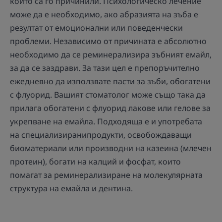
които са го причинили. Психологическо лечение
може да е необходимо, ако абразията на зъба е
резултат от емоционални или поведенчески
проблеми. Независимо от причината е абсолютно
необходимо да се реминерализира зъбният емайл,
за да се заздрави. За тази цел е препоръчително
ежедневно да използвате пасти за зъби, обогатени
с флуорид. Вашият стоматолог може също така да
прилага обогатени с флуорид лакове или гелове за
укрепване на емайла. Подходяща е и употребата
на специализиранипродукти, освобождаващи
биоматериали или производни на казеина (млечен
протеин), богати на калций и фосфат, които
помагат за реминерализиране на молекулярната
структура на емайла и дентина.