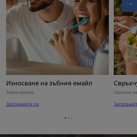
Износване на зъбния емайл
Свръхч
Зъбна ерозия
Причини за
Запознайте се
Запознайт
Отидете
Отидете
Отидете
на
на
на
елемент
елемент
елемент