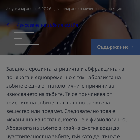
Актуализирано на
6.07.26 г.
, валидирано от
медицинска дирекция
.
Износване на зъбния емайл
Съдържание
Заедно с ерозията, атрицията и абфракцията - а
понякога и едновременно с тях - абразията на
зъбите е една от патологичните причини за
износването на зъбите. Тя се причинява от
триенето на зъбите във външно за човека
вещество или предмет. Следователно това е
механично износване, което не е физиологично.
Абразията на зъбите в крайна сметка води до
чувствителност на зъбите, тъй като дентинът е