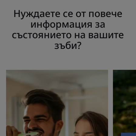
Нуждаете се от повече
информация за
състоянието на вашите
зъби?
Запознайте
Запознай
се
се
Износване
Свръхчув
на
на
зъбния
зъбите
емайл