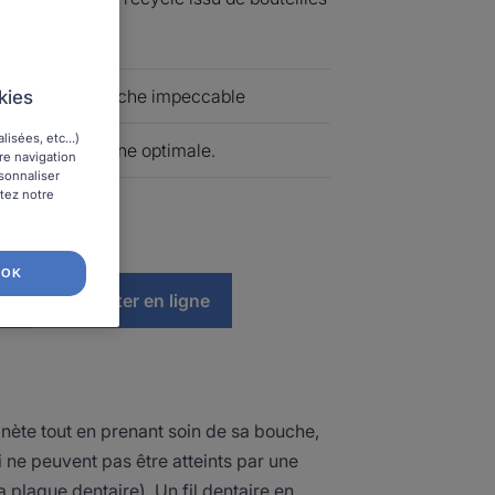
le pour une bouche impeccable
kies
isées, etc...)
recyclé. Hygiène optimale.
tre navigation
rsonnaliser
ltez notre
OK
te
Acheter en ligne
lanète tout en prenant soin de sa bouche,
 ne peuvent pas être atteints par une
 plaque dentaire). Un fil dentaire en