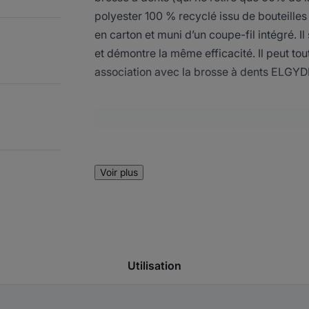
polyester 100 % recyclé issu de bouteille
en carton et muni d’un coupe-fil intégré. Il
et démontre la même efficacité. Il peut to
association avec la brosse à dents ELGY
LE MOT DE
Voir plus
ELGYDIUM Fil de
Utilisation
permet à la mar
continuer à s’e