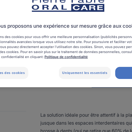
en plastique.
Fil éco-responsab
us proposons une expérience sur mesure grâce aux coo
ns des cookies pour vous offrir une meilleure personnalisation (publicités personnal
100% en plastique 
ionnalités avancées lorsque vous utilisez notre site. Pour poursuivre et faciliter vo
, vous pouvez directement accepter l'utilisation des cookies. Sinon, vous pouvez pe
on des cookies. Pour en savoir plus sur le traitement de données personnelles, consu
 confidentialité en cliquant:
Politique de confidentialité
Boîte
Boîte
1 Unités
es des cookies
Uniquement les essentiels
Point de ven
La solution idéale pour être attentif à la p
jusque dans les espaces interdentaires qui
brosse à dents (qui ne retire que 60% de la