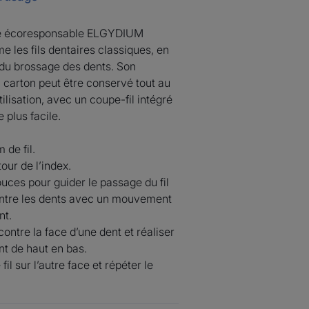
ié à la brosse à
ire écoresponsable ELGYDIUM
 ELGYDIUM Éco-
me les fils dentaires classiques, en
çue.
u brossage des dents. Son
 carton peut être conservé tout au
tilisation, avec un coupe-fil intégré
 plus facile.
de fil.
our de l’index.
pouces pour guider le passage du fil
ntre les dents avec un mouvement
revalorise les déchets plastiques pour
nt.
 contre la face d’une dent et réaliser
 de haut en bas.
 fil sur l’autre face et répéter le
à son diamètre qui s’adapte à chaque