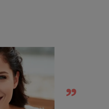
espace interdentaire.
• 100 % RECYCLÉ, fabriqué en polyester iss
• RESPECTUEUX de l’environnement, des g
Environnement
Fiche produit relative aux qualités et cara
Emballage ne contenant pas de matière recyclé
Emballage non recyclable