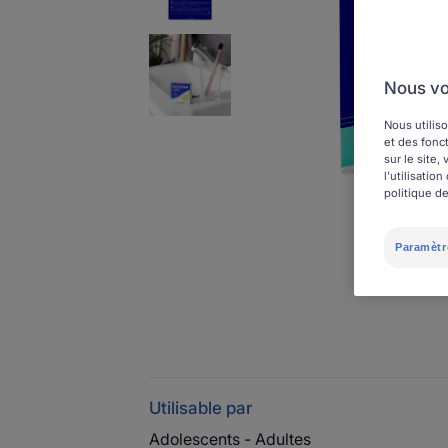
Nous vo
Nous utiliso
et des fonct
sur le site
l'utilisati
politique de
Paramètr
Utilisable par
Adolescents - Adultes