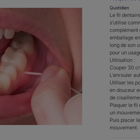
peut être assoc
Quotidien
Le fil denta
dents en bois
s’utilise com
con
complément d
emballage en
long de son u
pour un usage
Utilisation :
Couper 30 cm 
L’enrouler aut
Utiliser les 
Avantages
en douceur e
Un fil dentaire éco-conçu responsable qui 
de cisailleme
leur donner une seconde vie.
Plaquer le fil
un mouvement
Puis placer le
Bénéfices
mouvement.
• PERFORMANT : grâce à sa résistance et 