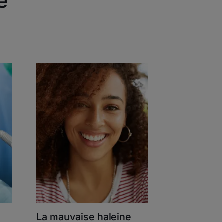
e
Découvrir
La
mauvaise
haleine
La mauvaise haleine