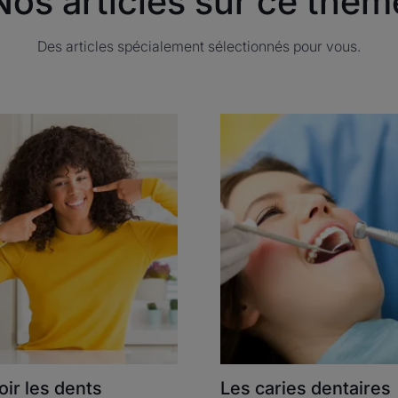
Nos articles sur ce thèm
Des articles spécialement sélectionnés pour vous.
ouvrir
Découvrir
ir
Les
caries
ts
dentaires
nches
oir les dents
Les caries dentaires