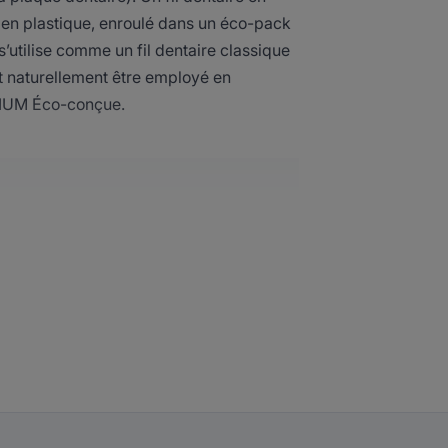
s en plastique, enroulé dans un éco-pack
 s’utilise comme un fil dentaire classique
ut naturellement être employé en
DIUM Éco-conçue.
 L’EXPERT
ntaire Éco-conçu
que ELGYDIUM de
ngager dans une