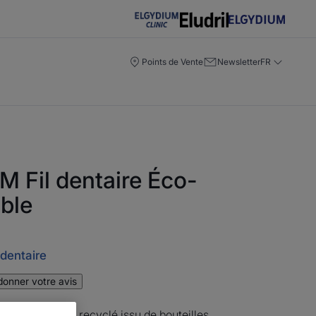
Points de Vente
Newsletter
FR
 Fil dentaire Éco-
ble
 dentaire
donner votre avis
polyester 100 % recyclé issu de bouteilles