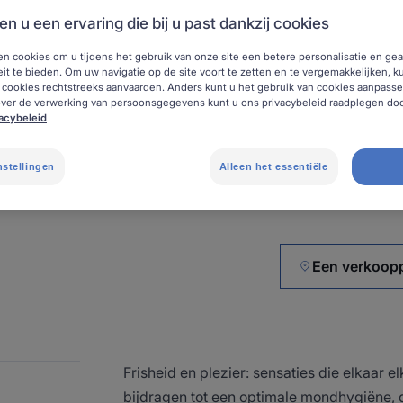
verminderen voor 
en u een ervaring die bij u past dankzij cookies
en cookies om u tijdens het gebruik van onze site een betere personalisatie en g
teit te bieden. Om uw navigatie op de site voort te zetten en te vergemakkelijken, k
Aangenaam en doel
 cookies rechtstreeks aanvaarden. Anders kunt u het gebruik van cookies aanpass
doeltreffendheid.
over de verwerking van persoonsgegevens kunt u ons privacybeleid raadplegen doo
vacybeleid
Alcoholvrij. Vervaa
nstellingen
Alleen het essentiële
Fles
Fles
500ml
Fle
500
Een verkoop
Frisheid en plezier: sensaties die elkaar 
bijdragen tot een optimale mondhygiëne, 