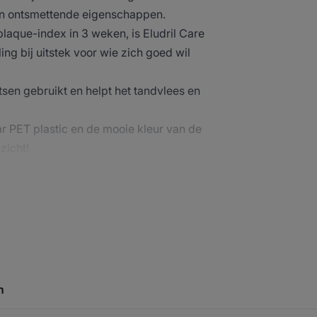
 en ontsmettende eigenschappen.
laque-index in 3 weken, is Eludril Care
 bij uitstek voor wie zich goed wil
sen gebruikt en helpt het tandvlees en
r PET plastic en de mooie kleur van de
zicht!
is het geschikt ter navolging van
n worden gebruikt door mensen met een
an 6 jaar.
n
DE DESKUNDIGE