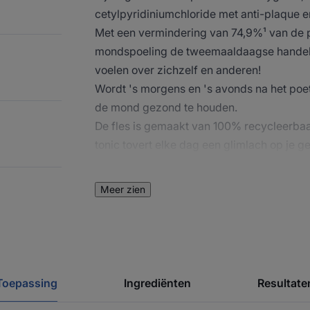
cetylpyridiniumchloride met anti-plaque
Met een vermindering van 74,9%¹ van de p
mondspoeling de tweemaaldaagse handeling
voelen over zichzelf en anderen!
Wordt 's morgens en 's avonds na het poet
de mond gezond te houden.
De fles is gemaakt van 100% recycleerbaa
tonic tovert elke dag een glimlach op je ge
Gecertificeerd "Origine France Garantie", 
professionele mondverzorgingen. Het ka
Meer zien
beugel en door kinderen vanaf de leeftijd v
Toepassing
Ingrediënten
Resultate
HET WOORD VAN 