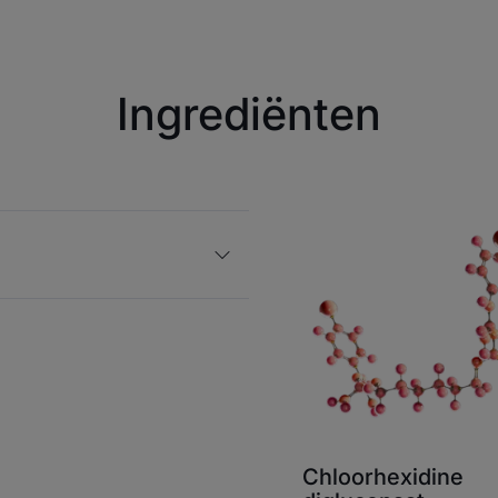
gegarandeerd.
concentrati
chloorhexidine
Ingrediënten
combinatie
cetylperidinium
Eludril Care m
versterkte anti-p
navologing van
verzorging en hel
van tandplak te
mondspoelmiddel 
langdurig gebru
bijwer
Chloorhexidine