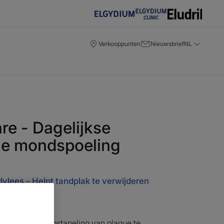
Verkooppunten
Nieuwsbrief
NL
are - Dagelijkse
ue mondspoeling
dvlees - Helpt tandplak te verwijderen
mening
poeling helpt opstapeling van plaque te