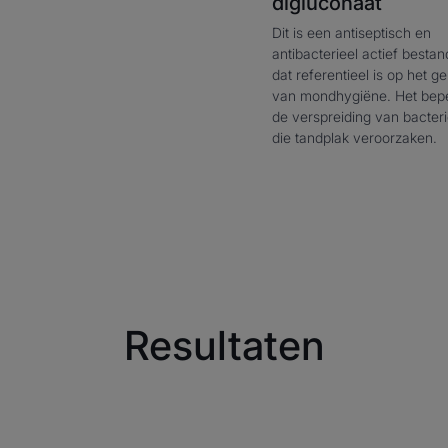
digluconaat
Dit is een antiseptisch en
antibacterieel actief besta
dat referentieel is op het g
van mondhygiëne. Het bepe
de verspreiding van bacter
die tandplak veroorzaken.
Voordeel
Eludril Care mondspoeling: aangenaam en 
Ontdek de verbeterde antiplaque werking.
Klinisch bewezen doeltreffendheid.
Voordelen
- KLAAR VOOR GEBRUIK : gebruik dit antip
Resultaten
avonds na het poetsen.
- EFFECTIEF : helpt tandplak te verwijdere
uw mond gezond te houden.
- ALCOHOLVRIJ : Eludril Care mondspoelin