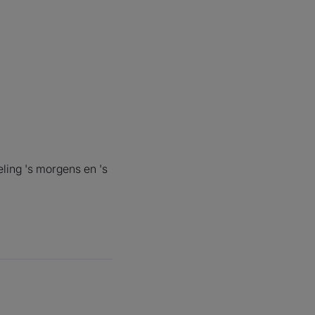
igluconaat is een
 ontsmettende
ie zich al meer
ft bewezen in de
ne. Na een
ing 's morgens en 's
g wordt het
rd door het
 en vervolgens
egeven, waardoor
 werking wordt