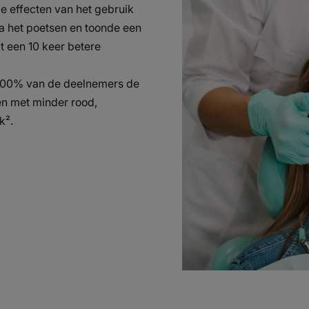
(zelfs die met een beugel) en kinderen vana
e effecten van het gebruik
a het poetsen en toonde een
 een 10 keer betere
Recyclage
 100% van de deelnemers de
Fles gemaakt van 100% gerecycleerd PET plasti
n met minder rood,
k².