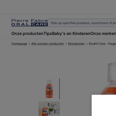
Onze producten
Tips
Baby's en Kinderen
Onze merke
Homepage
Alle soorten producten
Mondwater
Eludril Care - Dag