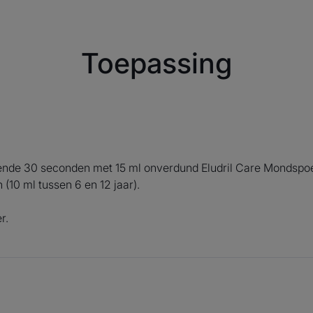
Toepassing
Chloorhexidine d
molecule met
eigenschappen d
dan 50 jaar hee
mondhygië
nde 30 seconden met 15 ml onverdund Eludril Care Mondspoel
(10 ml tussen 6 en 12 jaar).
mondspoelin
geabsorbee
r.
mondslijmvlies
geleidelijk afg
een langdurige