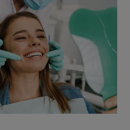
f zes jaar.
c