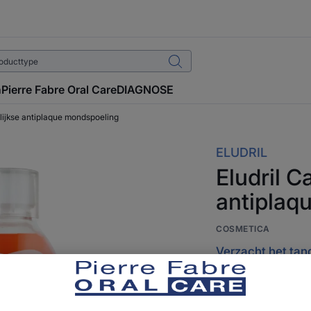
n
Pierre Fabre Oral Care
DIAGNOSE
elijkse antiplaque mondspoeling
ELUDRIL
Eludril C
antiplaq
COSMETICA
Verzacht het tan
Geef als eerste je 
Eludril care monds