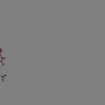
 Met zijn lage
e van 0,05%
 digluconaat in
 met 0,05%
chloride, heeft
ondspoeling een
laque werking ter
 professionele
pt het de vorming
gen te gaan. Dit
is geschikt voor
ik en heeft geen
kingen.