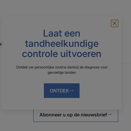
Laat een
tandheelkundige
artsen
Maatschappelijk engagement
controle uitvoeren
Ontdek uw persoonlijke routine dankzij de diagnose voor
gevoelige tanden
Ontvang onze nieuwsbrief
ONTDEK
Krijg een voorproefje van onze nieuwe producten
en onze mondhygiënetips voor het hele gezin
Abonneer u op de nieuwsbrief