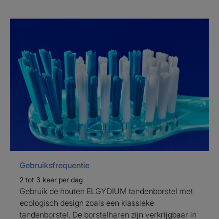
Met de ecologisch ontworpen
ELGYDIUM-tandenborstel zet
het merk ELGYDIUM zijn
engagement voor een
verantwoorde consumptie voort
door een ecologisch
verantwoord ontwerp te
integreren vanaf de grondstof
tot het afgewerkte product en
de verpakking.
Gebruiksfrequentie
De 100% natuurlijke
2 tot 3 keer per dag
borstelharen, gemaakt van
Gebruik de houten ELGYDIUM tandenborstel met
ricinusolie, zorgen voor een
ecologisch design zoals een klassieke
effectief en zacht poetsgevoel
tandenborstel. De borstelharen zijn verkrijgbaar in