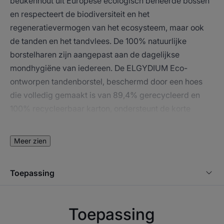
beukenhout uit Europese ecologisch beheerde bossen
en respecteert de biodiversiteit en het
regeneratievermogen van het ecosysteem, maar ook
de tanden en het tandvlees. De 100% natuurlijke
borstelharen zijn aangepast aan de dagelijkse
mondhygiëne van iedereen. De ELGYDIUM Eco-
ontworpen tandenborstel, beschermd door een hoes
die volledig gemaakt is van 89,4% gerecycleerd en
100% recycleerbaar karton, ondersteunt de korte
keten, bevat geen plastic of bamboe en biedt een
respectvol, duurzaam en doeltreffend alternatief voor
Meer zien
klassieke tandenborstels.
Toepassing
HET WOORD VAN DE DESKUNDIGE
Toepassing