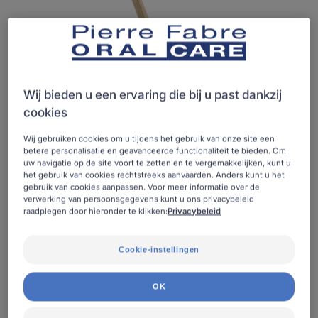
Wij bieden u een ervaring die bij u past dankzij
cookies
Wij gebruiken cookies om u tijdens het gebruik van onze site een
betere personalisatie en geavanceerde functionaliteit te bieden. Om
uw navigatie op de site voort te zetten en te vergemakkelijken, kunt u
het gebruik van cookies rechtstreeks aanvaarden. Anders kunt u het
gebruik van cookies aanpassen. Voor meer informatie over de
verwerking van persoonsgegevens kunt u ons privacybeleid
raadplegen door hieronder te klikken:
Privacybeleid
Een 100% FSC-gecertificeerde, plasticvrije houten
tandenborstel verpakt in een 100% kartonnen etui.
Cookie-instellingen
OK
Europese houten borstel voor verantwoord borstelen