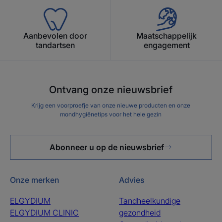
het mogelijk om verder te gaan
in een eco-verantwoordelijke
aanpak van de mondhygiëne.
Aanbevolen door
Maatschappelijk
tandartsen
engagement
Voordeel
Ontvang onze nieuwsbrief
Eco-ontworpen tandenborstels die de biodiversiteit
Krijg een voorproefje van onze nieuwe producten en onze
mondhygiënetips voor het hele gezin
respecteren en het regenererend vermogen van het
ecosysteem ondersteunen.
Abonneer u op de nieuwsbrief
Voordelen
- MILDE VERZORGING voor tandvlees en tanden dankzij
Onze merken
Advies
de 100% natuurlijke draden.
ELGYDIUM
Tandheelkundige
- NATUURLIJK, gemaakt van beukenhout uit Europese
ELGYDIUM CLINIC
gezondheid
ecologisch beheerde bossen.