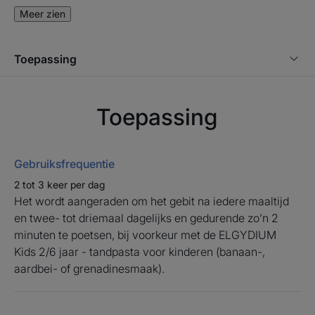
makkelijk in gebruik te nemen is. De hoornvormige
Meer zien
handgreep ligt goed in de hand, de zuignap maakt het
gemakkelijk om de tandenborstel waar en wanneer
Toepassing
dan ook vast te zetten. Dankzij de dop blijft de
tandenborstel optimaal beschermd en hygiënisch in
gebruik en is hij perfect meeneembaar voor onderweg.
Toepassing
Voordelen
Gebruiksfrequentie
• SPEELS design met sprookjesachtige eenhoorn
2 tot 3 keer per dag
• ERGONOMISCH vormgegeven, hoornvormig design:
Het wordt aangeraden om het gebit na iedere maaltijd
aangepast aan de grootte van de kindermond en met
en twee- tot driemaal dagelijks en gedurende zo’n 2
goede grip
minuten te poetsen, bij voorkeur met de ELGYDIUM
• ZACHT voor melktanden en tandvlees
Kids 2/6 jaar - tandpasta voor kinderen (banaan-,
aardbei- of grenadinesmaak).
Milieu