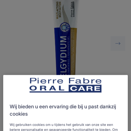
Wij bieden u een ervaring die bij u past dankzij
cookies
Wij gebruiken cookies om u tijdens het gebruik van onze site een
Een complete multi-action tandpasta voor een optimale
betere personalisatie en geavanceerde functionaliteit te bieden. Om