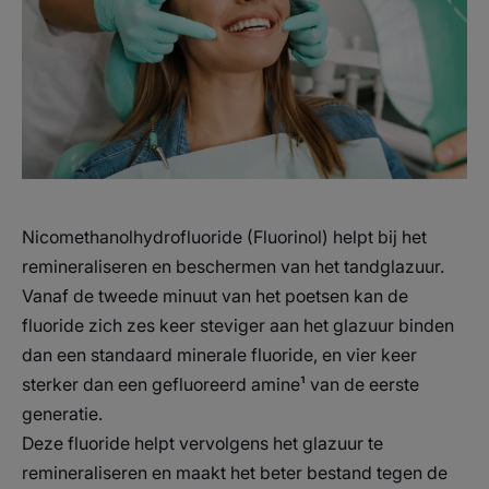
VERSTERKT het tandglazuur om gaatjes te voorkomen.
- VERFRIST de adem.
Textuur
Nicomethanolhydrofluoride (Fluorinol) helpt bij het
Voordelen van de textuur
remineraliseren en beschermen van het tandglazuur.
Plezante gel textuur
Vanaf de tweede minuut van het poetsen kan de
fluoride zich zes keer steviger aan het glazuur binden
Geur van de inhoud
dan een standaard minerale fluoride, en vier keer
Munt
sterker dan een gefluoreerd amine¹ van de eerste
*in vitro test uitgevoerd bij 1350 ppm, vergeleken met mineraal fluoride.
generatie.
* In vitro test uitgevoerd bij 1350 ppm, vergeleken met een minerale
fluoride.
Deze fluoride helpt vervolgens het glazuur te
remineraliseren en maakt het beter bestand tegen de