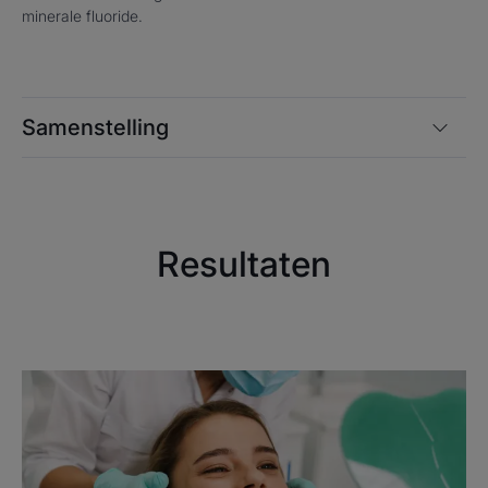
8,95/10. Voor 95% van de
minerale fluoride.
testpersonen geeft ELGYDIUM
Multi-Action een schoon gevoel
met een frisse smaak.
Samenstelling
Voordeel
Resultaten
Vanaf de tweede minuut poetsen fixeert ELGYDIUM
Multi-Action Tandpasta zes keer meer fluor op het
glazuur dan een klassieke minerale fluoride*.
Voordelen
- BESCHERMT en versterkt het tandvlees.
- HELPT tandplak te voorkomen.
- BESCHERMT de natuurlijke witheid van de tanden. -