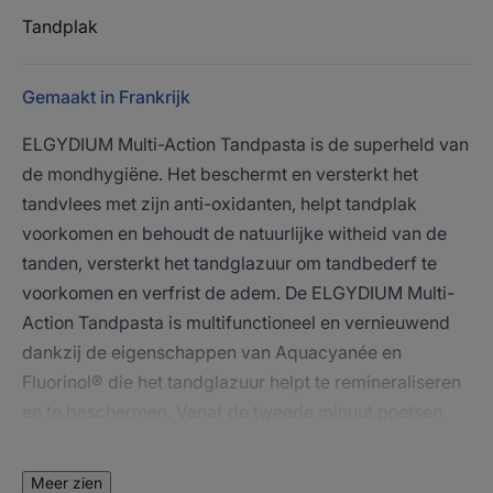
Tandplak
Gemaakt in Frankrijk
ELGYDIUM Multi-Action Tandpasta is de superheld van
de mondhygiëne. Het beschermt en versterkt het
tandvlees met zijn anti-oxidanten, helpt tandplak
voorkomen en behoudt de natuurlijke witheid van de
tanden, versterkt het tandglazuur om tandbederf te
voorkomen en verfrist de adem. De ELGYDIUM Multi-
Action Tandpasta is multifunctioneel en vernieuwend
dankzij de eigenschappen van Aquacyanée en
Fluorinol® die het tandglazuur helpt te remineraliseren
en te beschermen. Vanaf de tweede minuut poetsen
zorgt het ervoor dat de fluoride zich zes keer steviger
aan het glazuur bindt in vergelijking met een standaard
Meer zien