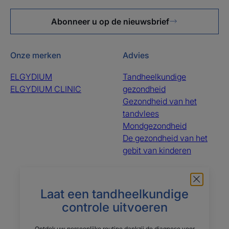
Abonneer u op de nieuwsbrief
Onze merken
Advies
ELGYDIUM
Tandheelkundige
ELGYDIUM CLINIC
gezondheid
Gezondheid van het
tandvlees
Mondgezondheid
De gezondheid van het
gebit van kinderen
Over ons
Laat een tandheelkundige
Vaak gestelde vragen
Le groupe Pierre Fabre
controle uitvoeren
Contacteer ons
Wie zijn wij?
Ontdek uw persoonlijke routine dankzij de diagnose voor