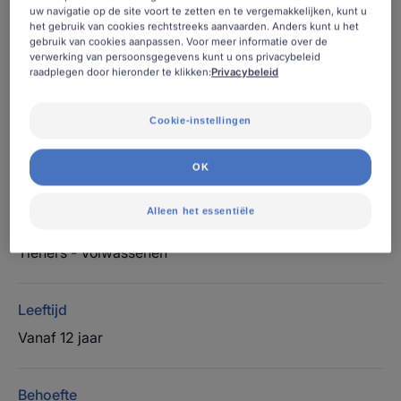
dagelijkse mondhygiëne.
uw navigatie op de site voort te zetten en te vergemakkelijken, kunt u
het gebruik van cookies rechtstreeks aanvaarden. Anders kunt u het
gebruik van cookies aanpassen. Voor meer informatie over de
verwerking van persoonsgegevens kunt u ons privacybeleid
Bevat antioxidant Aquacyane
raadplegen door hieronder te klikken:
Privacybeleid
Complete tandpasta. Dagelijkse mondhygiëne.
Cookie-instellingen
Tube
Tube
75ml
Tube
75ml
OK
Alleen het essentiële
Ideaal voor
Tieners - Volwassenen
Leeftijd
Vanaf 12 jaar
Behoefte