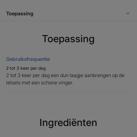
• BESCHERMT de mondwonden en verlicht de pijn.
Toepassing
• BEVORDERT het natuurlijke genezingsproces van
beschadigde gebieden.
• ALCOHOLVRIJ: ELGYDIUM Repair Gel kan vanaf 3
Toepassing
jaar gebruikt worden.
Gebruiksfrequentie
2 tot 3 keer per dag
2 tot 3 keer per dag een dun laagje aanbrengen op de
letsels met een schone vinger.
Ingrediënten