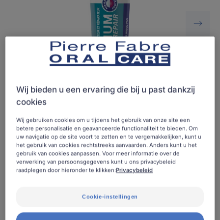
Wij bieden u een ervaring die bij u past dankzij
cookies
Wij gebruiken cookies om u tijdens het gebruik van onze site een
betere personalisatie en geavanceerde functionaliteit te bieden. Om
uw navigatie op de site voort te zetten en te vergemakkelijken, kunt u
Mondgel die de pijn van mondletsels (aften, kleine
het gebruik van cookies rechtstreeks aanvaarden. Anders kunt u het
wondjes in de mond) verlicht en hun genezing
gebruik van cookies aanpassen. Voor meer informatie over de
verwerking van persoonsgegevens kunt u ons privacybeleid
bevordert.
raadplegen door hieronder te klikken:
Privacybeleid
Verlicht pijn bij mondwonden
Cookie-instellingen