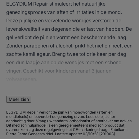
ELGYDIUM Repair stimuleert het natuurlijke
genezingsproces van aften of irritaties in de mond.
Deze pijnlijke en vervelende wondjes verstoren de
levenskwaliteit van degenen die er last van hebben. De
gel verlicht de pijn en vormt een beschermende laag.
Zonder parabenen of alcohol, prikt het niet en heeft een
zachte kamillegeur. Breng twee tot drie keer per dag
een dun laagje aan op de wondjes met een schone
vinger. Geschikt voor kinderen vanaf 3 jaar en
volwassenen.
Voordeel
Meer zien
ELGYDIUM Repair Gel vormt een beschermende laag
ELGYDIUM Repair verlicht de pijn van mondwonden (aften en
mondletsels) en bevordert de genezing ervan. Lees de bijsluiter
op de geïrriteerde mondweefsels.
aandachtig door. Vraag uw tandarts, orthodontist of apotheker om advies.
Dit medisch hulpmiddel is een gereglementeerd medisch product dat,
overeenkomstig deze regelgeving, het CE-markering draagt. Fabrikant:
Pierre Fabre Geneesmiddel. Laatste update: 03/10/23 [231003]
Voordelen