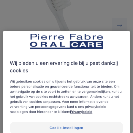
Wij bieden u een ervaring die bij u past dankzij
cookies
Wij gebruiken cookies om u tijdens het gebruik van onze site een
betere personalisatie en geavanceerde functionaliteit te bieden. Om
uw navigatie op de site voort te zetten en te vergemakkelijken, kunt u
Navulling voor Inava Hybrid timer elektrische
het gebruik van cookies rechtstreeks aanvaarden. Anders kunt u het
gebruik van cookies aanpassen. Voor meer informatie over de
tandenborstel, te ontsmetten in de magnetron -
verwerking van persoonsgegevens kunt u ons privacybeleid
Verkrijgbaar in drie maten.
raadplegen door hieronder te klikken:
Privacybeleid
Cookie-instellingen
Borstelharen van hoge kwaliteit, geschikt voor gevoelig