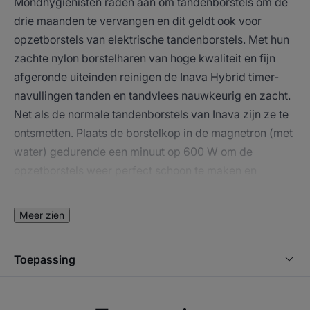
Mondhygiënisten raden aan om tandenborstels om de
drie maanden te vervangen en dit geldt ook voor
opzetborstels van elektrische tandenborstels. Met hun
zachte nylon borstelharen van hoge kwaliteit en fijn
afgeronde uiteinden reinigen de Inava Hybrid timer-
navullingen tanden en tandvlees nauwkeurig en zacht.
Net als de normale tandenborstels van Inava zijn ze te
ontsmetten. Plaats de borstelkop in de magnetron (met
water) gedurende een minuut op 600 W om de
opzetborstels weer perfect schoon te maken en
99,99% van de virussen en bacteriën die op de borstel
aanwezig zijn te verwijderen².
Meer zien
Verkrijgbaar in drie maten: borstels voor gevoelige
tanden (18/100° met 1/100° taps toelopend aan het
Toepassing
einde), 15/100° Extrazachte borstels, 20/100° Zachte
borstels.
Verkrijgbaar in drie kleuren: wit, roségoud en zwart.