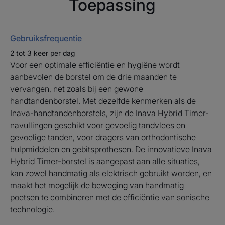
Toepassing
Voordelen
Gebruiksfrequentie
• EFFECTIEF: een navulling voor elektrische
2 tot 3 keer per dag
tandenborstel met hoge kwaliteit nylon borstelharen in
Voor een optimale efficiëntie en hygiëne wordt
de maat 20/100° (Soft), geschikt voor gevoelige tanden
aanbevolen de borstel om de drie maanden te
en tandvlees. De efficiëntie van de electriciteit en de
vervangen, net zoals bij een gewone
zachtheid van een handtandenborstel Inava 20/100°.
handtandenborstel. Met dezelfde kenmerken als de
• ONTSMETBAAR: één minuut met water in de
Inava-handtandenborstels, zijn de Inava Hybrid Timer-
magnetron is voldoende om 99,99% van de bacteriën
navullingen geschikt voor gevoelig tandvlees en
van de borstelkop te verwijderen².
gevoelige tanden, voor dragers van orthodontische
• Inava-kwaliteit: de kwaliteit van Inava-
hulpmiddelen en gebitsprothesen. De innovatieve Inava
handtandenborstels gecombineerd met sonische
Hybrid Timer-borstel is aangepast aan alle situaties,
technologie.
kan zowel handmatig als elektrisch gebruikt worden, en
maakt het mogelijk de beweging van handmatig
poetsen te combineren met de efficiëntie van sonische
technologie.