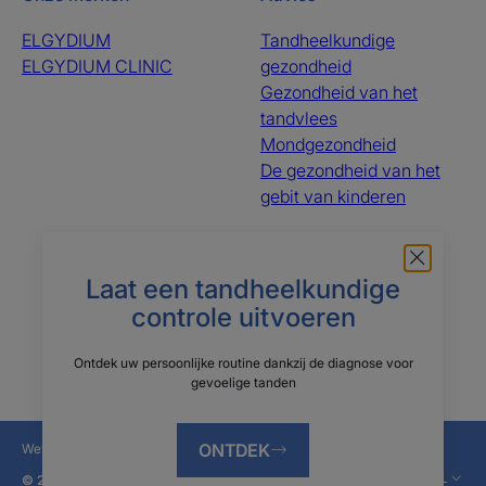
ELGYDIUM
Tandheelkundige
ELGYDIUM CLINIC
gezondheid
Gezondheid van het
tandvlees
Mondgezondheid
De gezondheid van het
gebit van kinderen
Over ons
Laat een tandheelkundige
Vaak gestelde vragen
Le groupe Pierre Fabre
controle uitvoeren
Contacteer ons
Wie zijn wij?
Ontdek uw persoonlijke routine dankzij de diagnose voor
gevoelige tanden
ONTDEK
Wettelijke informatie
Privacybeleid
Cookie-instellingen
NL
© 2026 Pierre Fabre Oral Care