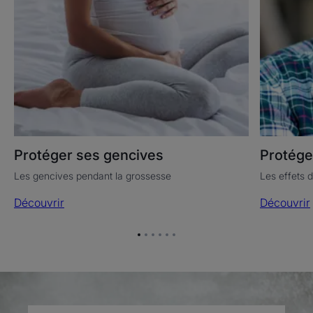
Protéger ses gencives
Protége
Les gencives pendant la grossesse
Les effets d
Découvrir
Découvrir
Aller
Aller
Aller
Aller
Aller
Aller
à
à
à
à
à
à
l'item
l'item
l'item
l'item
l'item
l'item
1
2
3
4
5
6