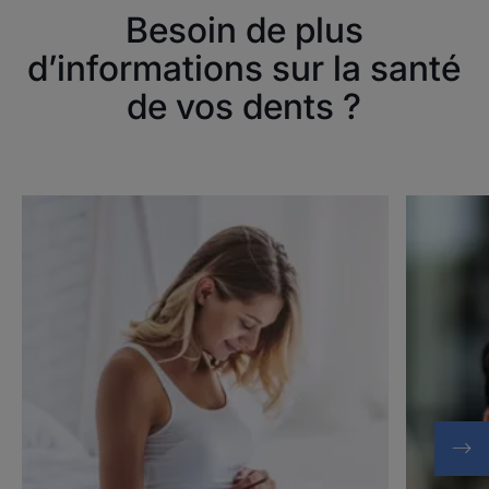
Besoin de plus
d’informations sur la santé
de vos dents ?
Découvrir
Découvrir
Protéger
Protéger
ses
ses
gencives
gencives