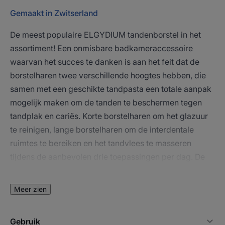
Gemaakt in Zwitserland
De meest populaire ELGYDIUM tandenborstel in het
assortiment! Een onmisbare badkameraccessoire
waarvan het succes te danken is aan het feit dat de
borstelharen twee verschillende hoogtes hebben, die
samen met een geschikte tandpasta een totale aanpak
mogelijk maken om de tanden te beschermen tegen
tandplak en cariës. Korte borstelharen om het glazuur
te reinigen, lange borstelharen om de interdentale
ruimtes te bereiken en het tandvlees te masseren
tijdens de aanbevolen drie toepassingen per dag. De
ELGYDIUM Interactive tandenborstel is een onmisbare
bondgenoot voor een gezonde mond. Hij is
Meer zien
verkrijgbaar in een zachte, medium of harde versie,
afhankelijk van uw behoeften.
Gebruik