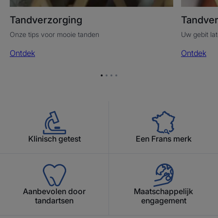
Tandverzorging
Tandver
Onze tips voor mooie tanden
Uw gebit la
Ontdek
Ontdek
Ga
Ga
Ga
Ga
naar
naar
naar
naar
item
item
item
item
1
2
3
4
Klinisch getest
Een Frans merk
Aanbevolen door
Maatschappelijk
tandartsen
engagement