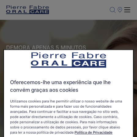
Pontos
de
Venda
DEMORA APENAS 5 MINUTOS
A minha rotina
personalizada
Oferecemos-lhe uma experiência que lhe
convém graças aos cookies
Os especialistas em medicina dentária da Pierre Fabre
vão ajudá-lo a encontrar a sua rotina de saúde oral
Utilizamos cookies para lhe permitir utilizar o nosso website de uma
ideal. Antes de fazer quaisquer recomendações, vamos
forma mais personalizada e para fazer uso de funcionalidades
avançadas. Para continuar e facilitar a sua navegação no sítio web,
ter de lhe fazer algumas perguntas rápidas!
pode aceitar directamente a utilização de cookies. Caso contrário,
Vamos começar?
pode personalizar a utilização de cookies. Para mais informações
sobre o processamento de dados pessoais, por favor clique abaixo
para ler a nossa política de privacidade:
Política de Privacidade