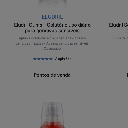
ELUDRIL
Eludril Gums - Colutório uso diário
Eludril 
para gengivas sensíveis
Ajuda a combater a placa dentária -
Acalma
Cuida de 
gengivas irritadas -
Acalma gengivas sensíveis
Cosmético
3
opiniões
Pontos de venda
Eludril
Classic
Colutório
Antibacteriano
e