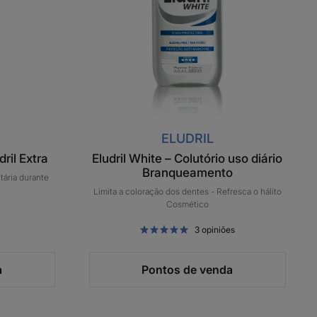
diário
Branqueamento
ELUDRIL
dril Extra
Eludril White – Colutório uso diário
Branqueamento
tária durante
Limita a coloração dos dentes -
Refresca o hálito
Cosmético
3
opiniões
a
Pontos de venda