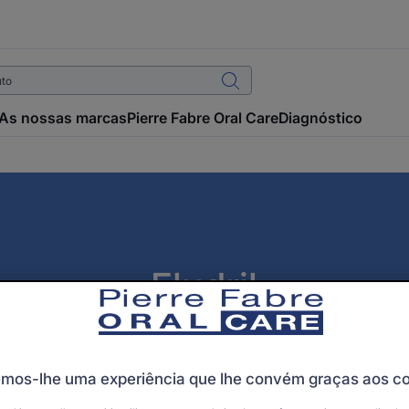
As nossas marcas
Pierre Fabre Oral Care
Diagnóstico
Eludril
s do colutório diário Eludril para que todos possam encontr
suas necessidades!
mos-lhe uma experiência que lhe convém graças aos c