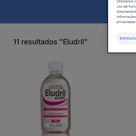
Utilizamos 
uso de func
directament
informações
privacidade
Definiçõ
11 resultados "Eludril"
Eludril
Gums
-
Colutório
uso
diário
para
gengivas
sensíveis