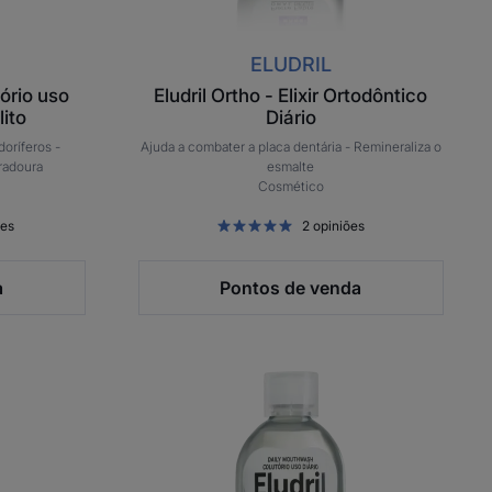
ELUDRIL
ório uso
Eludril Ortho - Elixir Ortodôntico
lito
Diário
oríferos -
Ajuda a combater a placa dentária -
Remineraliza o
uradoura
esmalte
Cosmético
ões
2
opiniões
a
Pontos de venda
o
Eludril
nte
White
–
Colutório
uso