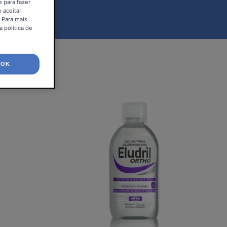
e para fazer
 aceitar
. Para mais
 política de
OK
L
Eludril
Ortho
-
o
Elixir
Ortodôntico
Diário