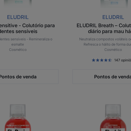
ELUDRIL
ELUDRIL
Sensitive - Colutório para
ELUDRIL Breath – Colut
dentes sensíveis
diário para mau há
dentes sensíveis -
Remineraliza o
Neutraliza compostos voláteis od
esmalte
Refresca o hálito de forma d
Cosmético
Cosmético
147
opini
Pontos de venda
Pontos de vend
Colutório
Colutóri
purificante
purifica
Eluperio
Eludril
Extra