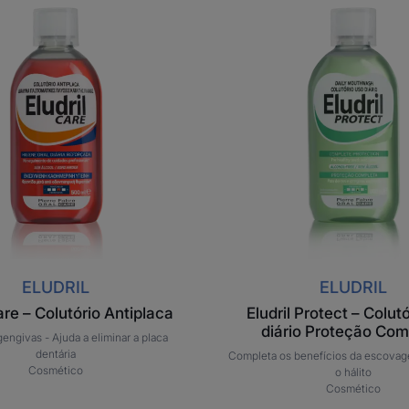
Eludril
Eludril
Care
Protect
–
–
Colutório
Colutóri
Antiplaca
uso
diário
Proteçã
Comple
ELUDRIL
ELUDRIL
Care – Colutório Antiplaca
Eludril Protect – Colut
diário Proteção Com
gengivas -
Ajuda a eliminar a placa
dentária
Completa os benefícios da escova
Cosmético
o hálito
Cosmético