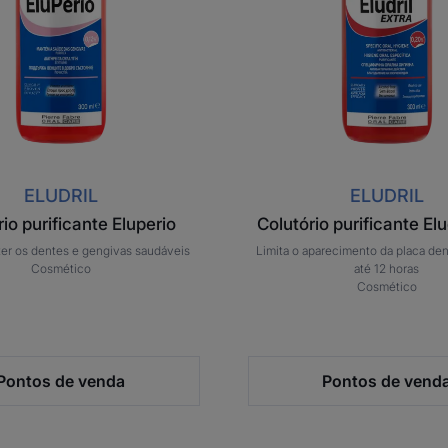
ELUDRIL
ELUDRIL
io purificante Eluperio
Colutório purificante Elu
ter os dentes e gengivas saudáveis
Limita o aparecimento da placa den
Cosmético
até 12 horas
Cosmético
Pontos de venda
Pontos de vend