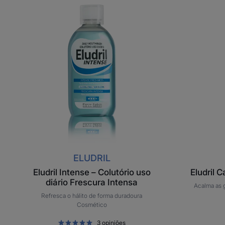
Eludril
Intense
–
Colutório
uso
diário
Frescura
Intensa
ELUDRIL
Eludril Intense – Colutório uso
Eludril 
diário Frescura Intensa
Acalma as 
Refresca o hálito de forma duradoura
Cosmético
3
opiniões