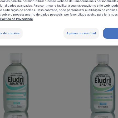
cookies para lhe permitir utilizar o nosso website de uma forma mais personalizada 
ionalidades avançadas. Para continuar e facilitar a sua navegação no sítio web, pode
e a utilização de cookies. Caso contrário, pode personalizar a utilização de cookies
 sobre o processamento de dados pessoais, por favor clique abaixo para ler a nossa
:
Política de Privacidade
es de cookies
Apenas o essencial
Eludril
ELUDRI
Sensitive
Breath
-
–
Colutório
Colutóri
para
uso
dentes
diário
sensíveis
para
mau
hálito