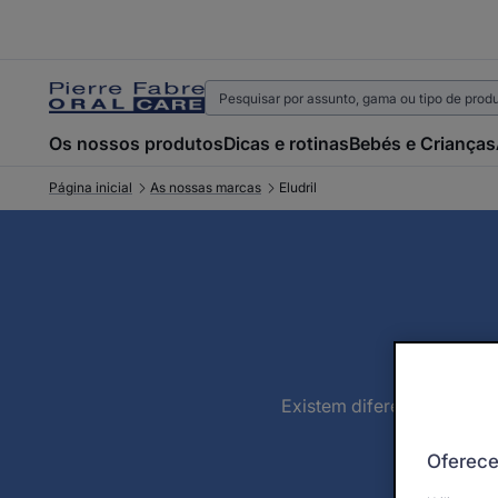
Os nossos produtos
Dicas e rotinas
Bebés e Crianças
Página inicial
As nossas marcas
Eludril
Existem diferentes versõe
Oferece