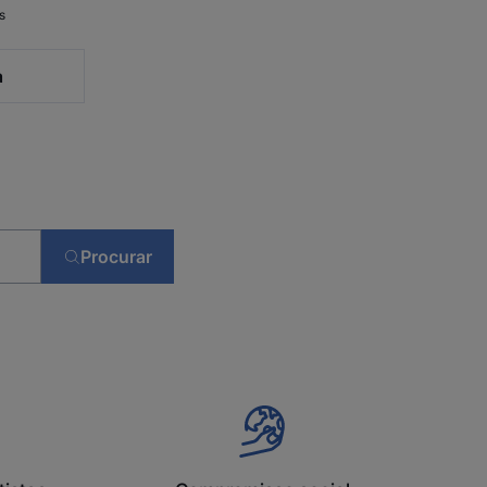
s
a
Procurar