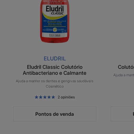
Calmante
ELUDRIL
Eludril Classic Colutório
Colutór
Antibacteriano e Calmante
Ajuda a man
Ajuda a manter os dentes e gengivas saudáveis
Cosmético
2
opiniões
Pontos de venda