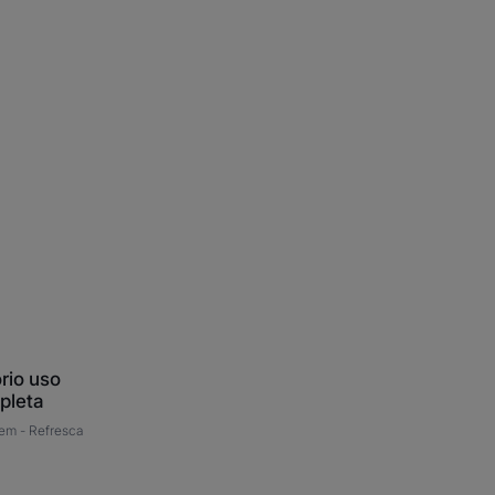
o
o
ta
ório uso
pleta
gem -
Refresca