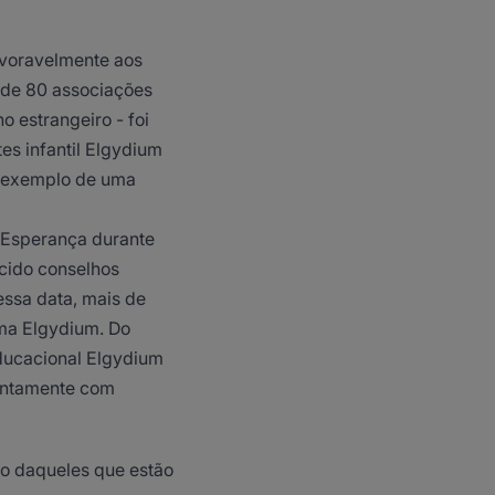
avoravelmente aos
 de 80 associações
 estrangeiro - foi
es infantil Elgydium
m exemplo de uma
 Esperança durante
cido conselhos
essa data, mais de
ama Elgydium. Do
ducacional Elgydium
juntamente com
do daqueles que estão