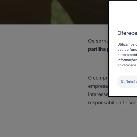
Oferece
Os sorrisos são part
Utilizamos 
partilha para promov
uso de func
directament
informações
privacidade
O compromisso da Pie
Definiçõ
empresa que é um ato
interesse geral. Numa
responsabilidade soc