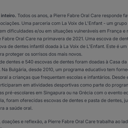
inteiro.
Todos os anos, a Pierre Fabre Oral Care responde f
sociações. Uma parceria com La Voix de L'Enfant - um grupo
m dificuldades e/ou em situações vulneráveis em França e no
e Fabre Oral Care na primavera de 2021. Uma escova de dent
a de dentes infantil doada à La Voix de L'Enfant. Este é u
a proteger os sorrisos dos mais novos.
de dentes e 540 escovas de dentes foram doadas à Casa da
 Na Bulgária, desde 2010, um programa educativo tem forne
 oral a crianças que frequentam escolas e infantários. Desde 
articiparam em atividades desportivas como parte do progr
s pré-escolares em Singapura ou na Grécia com o evento e
la, foram oferecidas escovas de dentes e pasta de dentes, 
ra a saúde oral.
 doações e reflexão, a Pierre Fabre Oral Care trabalha ao la