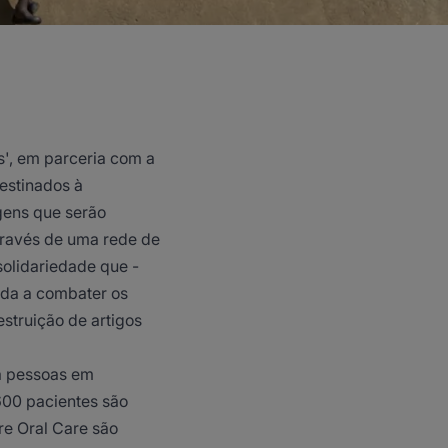
s', em parceria com a
estinados à
gens que serão
través de uma rede de
solidariedade que -
juda a combater os
struição de artigos
 a pessoas em
.600 pacientes são
re Oral Care são