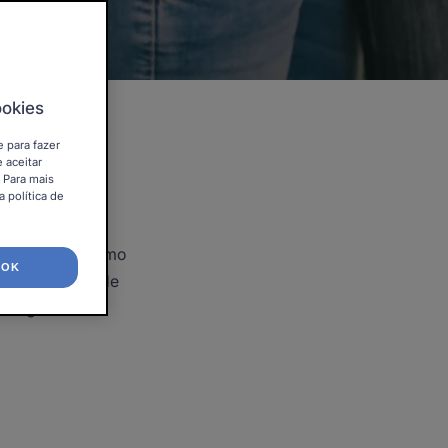
ookies
lidariedade e a
e para fazer
 aceitar
. Para mais
 política de
tilizadores. Como
OK
solidariedade de
integra a sua