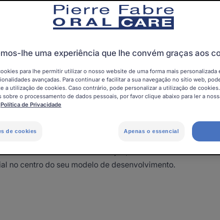
mos-lhe uma experiência que lhe convém graças aos c
ilhados. É por isso que Pierre Fabre Oral Care promove a so
cookies para lhe permitir utilizar o nosso website de uma forma mais personalizada 
er a saúde oral.
ionalidades avançadas. Para continuar e facilitar a sua navegação no sítio web, pode
e a utilização de cookies. Caso contrário, pode personalizar a utilização de cookies
 sobre o processamento de dados pessoais, por favor clique abaixo para ler a nossa
:
Política de Privacidade
rre Fabre Oral Care vai muito além da satisfação dos seus u
es de cookies
Apenas o essencial
r na sociedade, é essencial mobilizar em torno de ações de 
 sociedade em constante evolução, a Pierre Fabre Oral Care 
ial no centro do seu modelo de desenvolvimento.