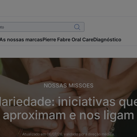
As nossas marcas
Pierre Fabre Oral Care
Diagnóstico
NOSSAS MISSOES
dariedade: iniciativas qu
aproximam e nos ligam
Atualizado em
06/07/26
, validado por
a direção médica
.