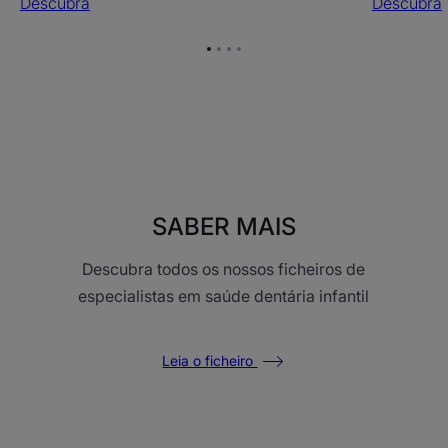
Descubra
Descubra
Ir
Ir
Ir
Ir
para
para
para
para
o
o
o
o
item
item
item
item
1
2
3
4
SABER MAIS
Descubra todos os nossos ficheiros de
especialistas em saúde dentária infantil
Leia o ficheiro