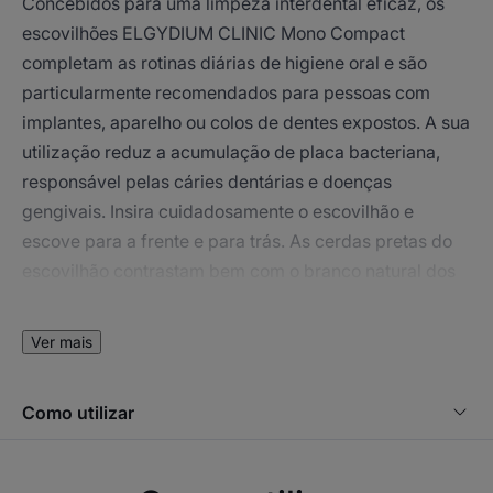
Concebidos para uma limpeza interdental eficaz, os
escovilhões ELGYDIUM CLINIC Mono Compact
completam as rotinas diárias de higiene oral e são
particularmente recomendados para pessoas com
implantes, aparelho ou colos de dentes expostos. A sua
utilização reduz a acumulação de placa bacteriana,
responsável pelas cáries dentárias e doenças
gengivais. Insira cuidadosamente o escovilhão e
escove para a frente e para trás. As cerdas pretas do
escovilhão contrastam bem com o branco natural dos
dentes para facilitar a inserção e a visualização dos
depósitos à medida que são removidos. As cerdas
Ver mais
brancas, por outro lado, permitem ver qualquer
hemorragia ocasional. Depois da utilização, basta
Como utilizar
limpar o escovilhão ELGYDIUM CLINIC (com uma
pequena quantidade de colutório, por exemplo) e
armazená-lo para usar no futuro. Escolher o escovilhão