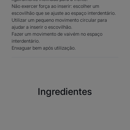
delicada de desfrutar de todos
Não exercer força ao inserir: escolher um
os benefícios da limpeza
escovilhão que se ajuste ao espaço interdentário.
Utilizar um pequeno movimento circular para
interdental. A limpeza regular
ajudar a inserir o escovilhão.
dos espaços interdentários,
Fazer um movimento de vaivém no espaço
combinada com medidas típicas
interdentário.
de higiene oral, (escovagem
Enxaguar bem após utilização.
regular, colutório, etc.) ajuda a
reduzir a acumulação de placa
bacteriana, responsável por
cáries dentárias e problemas de
doenças gengivais. A higiene
interdental é particularmente
Ingredientes
importante para pessoas com
colos de dentes expostos,
dentadura ou aparelho.