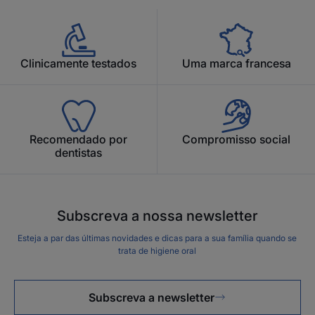
Vantagem
Clinicamente testados
Uma marca francesa
Escovilhões adequados para todos e fáceis de usar,
para uma rotina 100% eficaz.
Benefícios
Recomendado por
Compromisso social
dentistas
• ESSENCIAL: para uma limpeza precisa, delicada e
técnica.
• PERSONALIZADO: diferentes tamanhos de
escovilhões adaptados aos espaços interdentários e
Subscreva a nossa newsletter
identificáveis pelas diferentes cores.
• FLEXÍVEL: limpeza completa facilitada por uma
Esteja a par das últimas novidades e dicas para a sua família quando se
trata de higiene oral
rotação de 90° do escovilhão.
Subscreva a newsletter