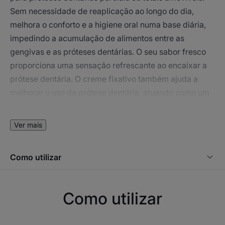
Sem necessidade de reaplicação ao longo do dia,
melhora o conforto e a higiene oral numa base diária,
impedindo a acumulação de alimentos entre as
gengivas e as próteses dentárias. O seu sabor fresco
proporciona uma sensação refrescante ao encaixar a
prótese dentária. O creme fixativo também ajuda a
melhorar o uso da prótese dentária, atuando como um
amortecedor confortável que protege as gengivas. A
fórmula é resistente a alimentos quentes e é fácil de
Ver mais
remover no final do dia. Não contém zinco. O seu bocal
permite uma aplicação precisa e higiénica.
Como utilizar
Como utilizar
ALGUMAS PALAVRAS DO NOSSO ESPECIALISTA