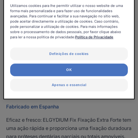
Mantém-se ao longo de todo o dia. Fácil de remover.
Utilizamos cookies para lhe permitir utilizar o nosso website de uma
Sabor fresco.
forma mais personalizada e para fazer uso de funcionalidades
avançadas. Para continuar e facilitar a sua navegação no sítio web,
pode aceitar directamente a utilização de cookies. Caso contrário,
pode personalizar a utilização de cookies. Para mais informações
Tubo
Tubo
45gr
sobre o processamento de dados pessoais, por favor clique abaixo
para ler a nossa política de privacidade:
Política de Privacidade
Pode ser utilizado para
Definições de cookies
Idosos - Adultos
OK
Necessidades
Apenas o essencial
Prótese Dentária
Fabricado em Espanha
Eficaz e fresco: ELGYDIUM Fix Fixação Extra Forte tem
uma ação rápida e proporciona uma fixação duradoura
para próteses dentárias parciais ou totais amovíveis.