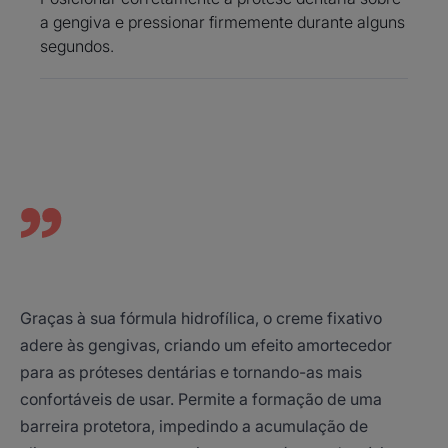
ELGYDIUM Fix Fixação Extra
a gengiva e pressionar firmemente durante alguns
segundos.
Forte não contém zinco.
Vantagem
O ELGYDIUM Fix Fixação Extra Forte fixa e melhora o
conforto de próteses dentárias amovíveis parciais ou
totais e é resistente a alimentos quentes.
Benefícios
Graças à sua fórmula hidrofílica, o creme fixativo
adere às gengivas, criando um efeito amortecedor
● EFICAZ: melhora o encaixe das próteses dentárias
para as próteses dentárias e tornando-as mais
durante todo o dia, sem necessidade de reaplicar.
confortáveis de usar. Permite a formação de uma
● EFEITO: oferece aderência rápida, fixação duradoura
e é resistente a alimentos quentes.
barreira protetora, impedindo a acumulação de