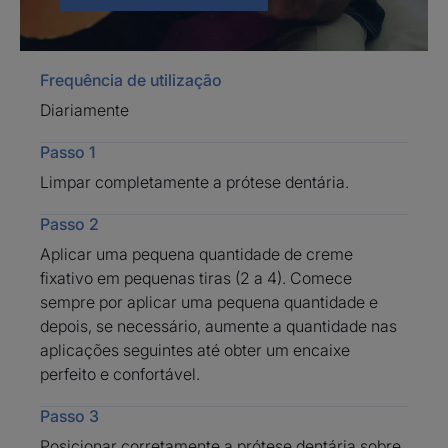
Fácil de remover no final do dia.
O seu bocal permite uma
aplicação precisa e higiénica.
Não é necessária a reaplicação
Frequência de utilização
ao longo do dia.
Diariamente
Graças à sua fórmula hidrofílica,
Passo 1
adere às gengivas, criando um
Limpar completamente a prótese dentária.
efeito amortecedor para as
próteses dentárias, tornando-as
Passo 2
mais confortáveis de usar. Isto
Aplicar uma pequena quantidade de creme
permite que o creme fixativo
fixativo em pequenas tiras (2 a 4). Comece
forme uma barreira protetora,
sempre por aplicar uma pequena quantidade e
impedindo a acumulação de
depois, se necessário, aumente a quantidade nas
alimentos entre as gengivas e
aplicações seguintes até obter um encaixe
as próteses dentárias,
perfeito e confortável.
mantendo assim a higiene oral e
Passo 3
dentária.
Além disso, o creme fixativo
Posicionar corretamente a prótese dentária sobre