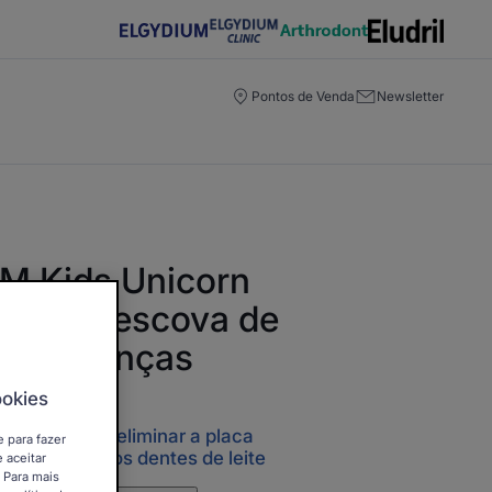
Pontos de Venda
Newsletter
M Kids Unicorn
 anos – escova de
ara crianças
ookies
e - Ajuda a eliminar a placa
e para fazer
 suavemente os dentes de leite
 aceitar
. Para mais