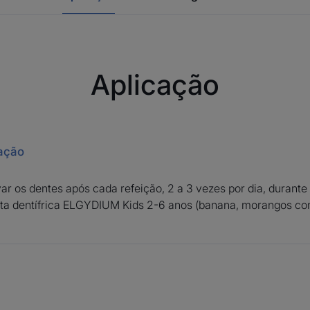
Reciclável
Embalagem secundária - Blister: No amarelo - Pl
Embalagem secundária - Cartão: No azul - Cart
Aplicação
Embalagem secundária - Cunha e base: No amare
zação
 os dentes após cada refeição, 2 a 3 vezes por dia, durante
ta dentífrica ELGYDIUM Kids 2-6 anos (banana, morangos con