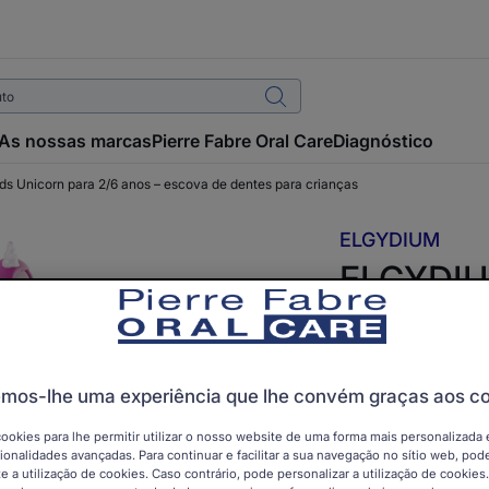
As nossas marcas
Pierre Fabre Oral Care
Diagnóstico
 Unicorn para 2/6 anos – escova de dentes para crianças
ELGYDIUM
ELGYDIU
para 2/6
dentes p
mos-lhe uma experiência que lhe convém graças aos c
ACESSÓRIO
Escova suavement
cookies para lhe permitir utilizar o nosso website de uma forma mais personalizada 
dentária - Limpa
ionalidades avançadas. Para continuar e facilitar a sua navegação no sítio web, pode
e a utilização de cookies. Caso contrário, pode personalizar a utilização de cookies