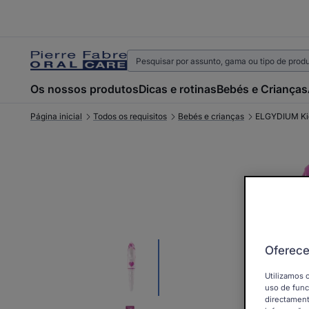
Os nossos produtos
Dicas e rotinas
Bebés e Crianças
Página inicial
Todos os requisitos
Bebés e crianças
ELGYDIUM Kids
Oferece
Utilizamos 
uso de func
directament