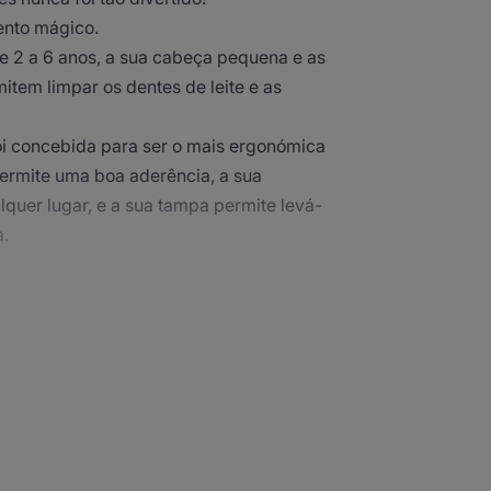
ento mágico.
e 2 a 6 anos, a sua cabeça pequena e as
tem limpar os dentes de leite e as
i concebida para ser o mais ergonómica
ermite uma boa aderência, a sua
lquer lugar, e a sua tampa permite levá-
a.
icórnio
do à boca das crianças e cabo em
as