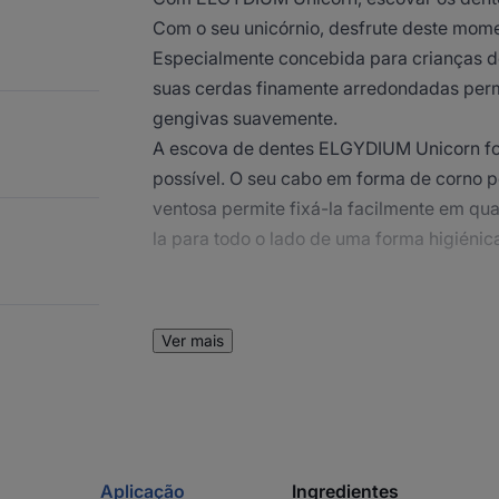
Com o seu unicórnio, desfrute deste mom
Especialmente concebida para crianças d
suas cerdas finamente arredondadas permi
gengivas suavemente.
A escova de dentes ELGYDIUM Unicorn fo
possível. O seu cabo em forma de corno p
ventosa permite fixá-la facilmente em qua
la para todo o lado de uma forma higiénic
Benefícios
Ver mais
• DIVERTIDA graças à forma mágica do un
• ERGONÓMICA com o seu tamanho adapta
forma de chifre
• DELICADA para dentes de leite e gengiv
Aplicação
Ingredientes