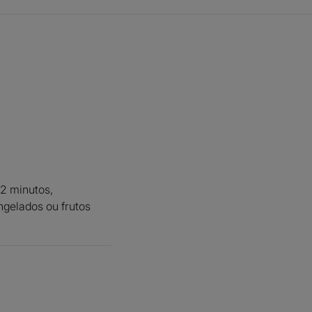
ástico
ão
lo - Plástico
 2 minutos,
gelados ou frutos