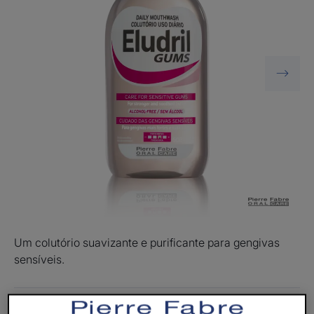
Um colutório suavizante e purificante para gengivas
sensíveis.
Gengivas duas vezes menos sensíveis em 3 semanas