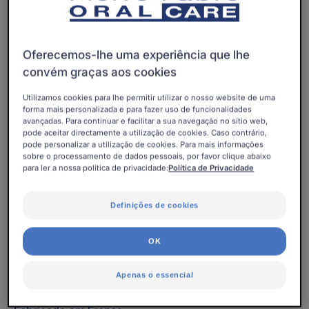
Sem álcool. Fabricado em França. Etiqueta OFG.
Oferecemos-lhe uma experiência que lhe
Frasco
Frasco
500ml
Frasco
500ml
convém graças aos cookies
Utilizamos cookies para lhe permitir utilizar o nosso website de uma
forma mais personalizada e para fazer uso de funcionalidades
Pode ser utilizado para
avançadas. Para continuar e facilitar a sua navegação no sítio web,
pode aceitar directamente a utilização de cookies. Caso contrário,
Adolescentes - Adultos
pode personalizar a utilização de cookies. Para mais informações
sobre o processamento de dados pessoais, por favor clique abaixo
para ler a nossa política de privacidade:
Política de Privacidade
Idade
A partir dos 12 ano(s)
Definições de cookies
OK
Necessidades
Gengivas sensíveis
Apenas o essencial