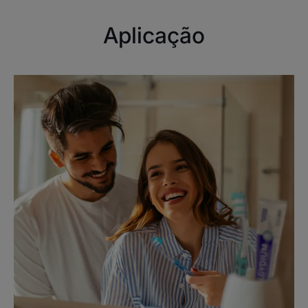
Com o colutório Eludril Gums, o conforto das gengivas é
Aplicação
devolvido, combinado com uma proteção de 12 horas
contra a placa bacteriana.¹
Benefícios
• SUAVIZA para limitar a irritação* e desconforto das
gengivas.
• ANTIPLACA para ajudar a manter as gengivas
saudáveis.
• EFICAZ durante 12 horas.
Reciclável
O frasco de plástico PET é reciclável e 100% reciclado.
Embalagem primária - Dispositivo de administração: No