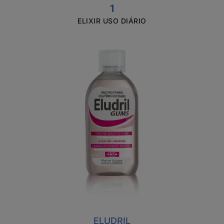
1
ELIXIR USO DIÁRIO
Eludril
Gums
-
Colutório
uso
diário
para
gengivas
sensíveis
ELUDRIL