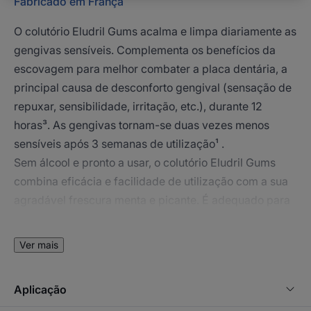
Fabricado em França
O colutório Eludril Gums acalma e limpa diariamente as
gengivas sensíveis. Complementa os benefícios da
escovagem para melhor combater a placa dentária, a
principal causa de desconforto gengival (sensação de
repuxar, sensibilidade, irritação, etc.), durante 12
horas³. As gengivas tornam-se duas vezes menos
sensíveis após 3 semanas de utilização¹ .
Sem álcool e pronto a usar, o colutório Eludril Gums
combina eficácia e facilidade de utilização com a sua
agradável frescura menta e picante. É adequado para
adultos e crianças com 12 anos ou mais.
A sua garrafa PET é reciclável e feita de plástico 100%
Ver mais
reciclado.
Aplicação
Vantagem