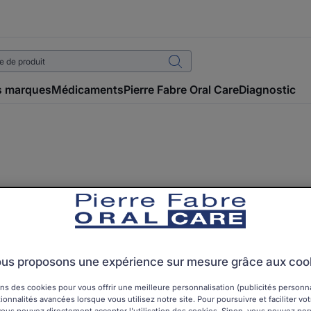
 marques
Médicaments
Pierre Fabre Oral Care
Diagnostic
Contactez-nous
us proposons une expérience sur mesure grâce aux coo
arque ou besoin d'un conseil ? Veuillez remplir le formulaire
répondrons dans les meilleurs délais.
ns des cookies pour vous offrir une meilleure personnalisation (publicités personnal
ionnalités avancées lorsque vous utilisez notre site. Pour poursuivre et faciliter vo