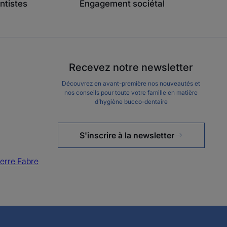
ntistes
Engagement sociétal
En 2 minutes
seulement
Recevez notre newsletter
Ma routine “santé de la bouche” personnalisée
Découvrez en avant-première nos nouveautés et
nos conseils pour toute votre famille en matière
d’hygiène bucco-dentaire
Lancer mon diagnostic
S'inscrire à la newsletter
ierre Fabre