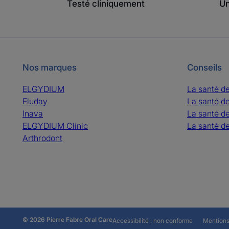
Testé cliniquement
Un
Nos marques
Conseils
ELGYDIUM
La santé d
Eluday
La santé d
Inava
La santé d
ELGYDIUM Clinic
La santé de
Arthrodont
© 2026 Pierre Fabre Oral Care
Accessibilité : non conforme
Mentions