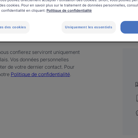
, vous pouvez directement accepter l'utilisation des cookies. Sinon, vous pouvez pe
on des cookies. Pour en savoir plus sur le traitement de données personnelles, consu
 confidentialité en cliquant:
Politique de confidentialité
es des cookies
Uniquement les essentiels
nous confierez serviront uniquement
lais. Vos données personnelles
er de votre dernier contact. Pour
notre
Politique de confidentialité
.