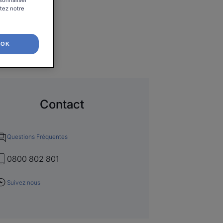
rsonnaliser
ltez notre
OK
Contact
Questions Fréquentes
0800 802 801
Suivez nous