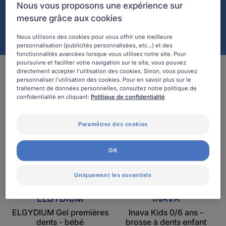
Nous vous proposons une expérience sur
mesure grâce aux cookies
Nous utilisons des cookies pour vous offrir une meilleure
personnalisation (publicités personnalisées, etc...) et des
fonctionnalités avancées lorsque vous utilisez notre site. Pour
poursuivre et faciliter votre navigation sur le site, vous pouvez
2 résultats pour "La poussée dentaire"
directement accepter l'utilisation des cookies. Sinon, vous pouvez
personnaliser l'utilisation des cookies. Pour en savoir plus sur le
traitement de données personnelles, consultez notre politique de
ELGYDIUM
Inava
confidentialité en cliquant:
Politique de confidentialité
BEST SELLER
Gel
Kids
premières
0/6
Paramètres des cookies
dents
ans
-
-
OK
bébé
brosse
à
Uniquement les essentiels
dents
enfant
ELGYDIUM
INAVA
ELGYDIUM Gel premières
Inava Kids 0/6 ans -
dents - bébé
brosse à dents enfant