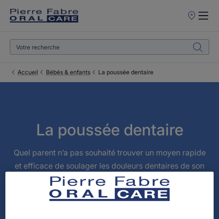
Points
de
Vente
Accueil
Bébés & enfants
La poussée dentaire
La poussée dentaire
Quel parent n’a pas souhaité trouver un moyen rapide
et efficace de soulager les douleurs dentaires de son
bébé, épuisé de pleurs et de souffrance lorsque ses
premières dents apparaissent ! D’autant que les
poussées dentaires ont des conséquences sur l’état de
forme du nourrisson, au-delà de la sphère buccale.