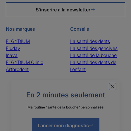
S'inscrire à la newsletter
Nos marques
Conseils
ELGYDIUM
La santé des dents
Eluday
La santé des gencives
Inava
La santé de la bouche
ELGYDIUM Clinic
La santé des dents de
Arthrodont
l’enfant
À propos
En 2 minutes seulement
Visiter le site professionnel
Questions fréquentes
Tri des échantillons
Le groupe Pierre Fabre
Ma routine “santé de la bouche” personnalisée
Contactez-nous
Qui sommes-nous ?
Les sites des Laboratoires Pierre Fabre
Lancer mon diagnostic