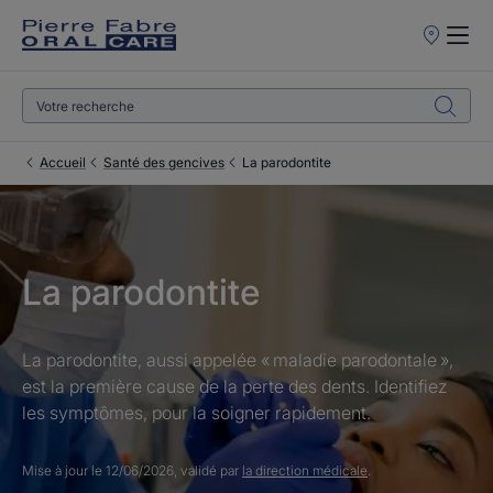
Points
de
Vente
Accueil
Santé des gencives
La parodontite
La parodontite
La parodontite, aussi appelée « maladie parodontale »,
est la première cause de la perte des dents. Identifiez
les symptômes, pour la soigner rapidement.
Mise à jour le
12/06/2026
, validé par
la direction médicale
.