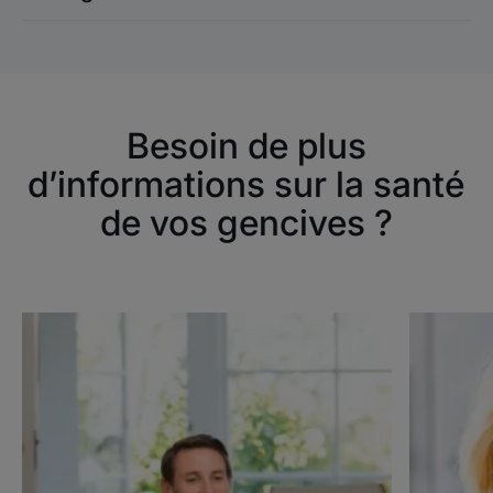
Besoin de plus
d’informations sur la santé
de vos gencives ?
Découvrir
Découvrir
Protéger
Protéger
ses
ses
gencives
gencives