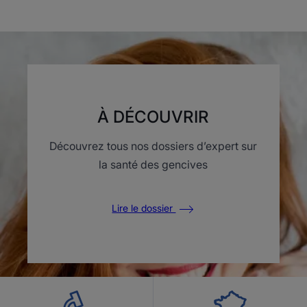
Aller
Aller
Aller
Aller
Aller
à
à
à
à
à
l'item
l'item
l'item
l'item
l'item
1
2
3
4
5
À DÉCOUVRIR
Découvrez tous nos dossiers d’expert sur
la santé des gencives
Lire le dossier