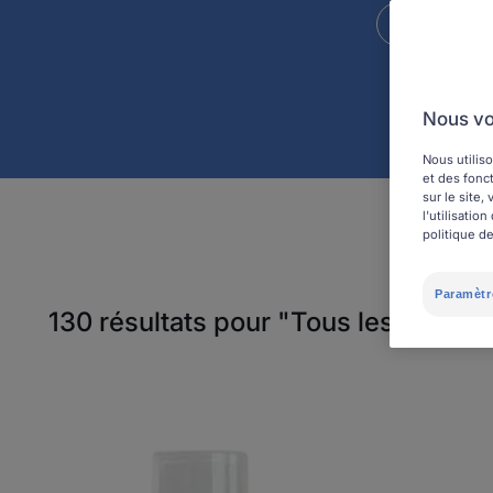
Brosses à d
Nous vo
Nous utiliso
et des fonct
sur le site
l'utilisati
politique de
Paramètr
130 résultats pour "Tous les types 
Eluday
Ortho
-
Bain