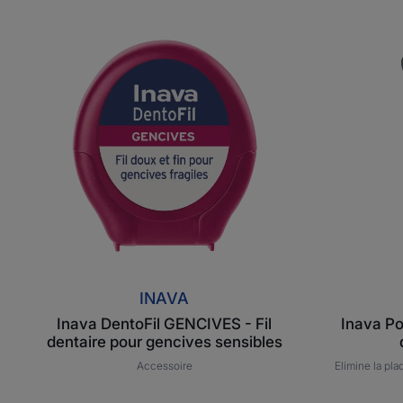
Inava
DentoFil
GENCIVES
-
Fil
dentaire
pour
gencives
sensibles
INAVA
Inava DentoFil GENCIVES - Fil
Inava Po
dentaire pour gencives sensibles
Accessoire
Elimine la pla