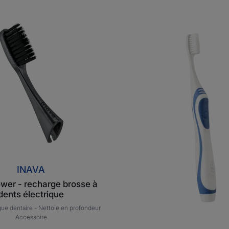
Inava
Inava
Power
Power
-
-
recharge
brosse
brosse
à
à
dents
dents
électriq
électrique
INAVA
wer - recharge brosse à
dents électrique
que dentaire -
Nettoie en profondeur
Accessoire