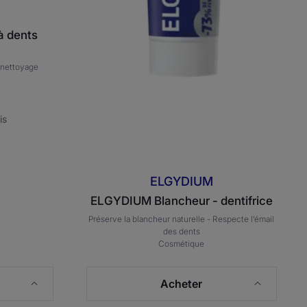
à dents
 nettoyage
is
ELGYDIUM
ELGYDIUM Blancheur - dentifrice
Préserve la blancheur naturelle -
Respecte l’émail
des dents
Cosmétique
Acheter