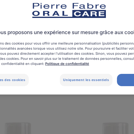
ents
Brosses à dents électriques
Dentifrices
Bain
Brossettes interdentaires
Fils dentaires
+ 6
us proposons une expérience sur mesure grâce aux coo
ns des cookies pour vous offrir une meilleure personnalisation (publicités personnal
ionnalités avancées lorsque vous utilisez notre site. Pour poursuivre et faciliter vo
, vous pouvez directement accepter l'utilisation des cookies. Sinon, vous pouvez pe
on des cookies. Pour en savoir plus sur le traitement de données personnelles, consu
Utilisable par
Marque
 confidentialité en cliquant:
Politique de confidentialité
es des cookies
Uniquement les essentiels
de produits"
Eluday
Eluday
Gencives
Protect
-
-
bain
bain