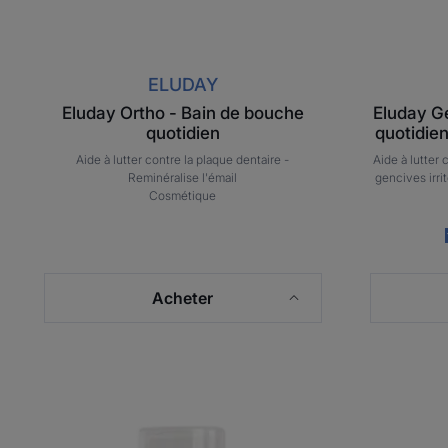
ELUDAY
Eluday Ortho - Bain de bouche
Eluday G
quotidien
quotidie
Aide à lutter contre la plaque dentaire -
Aide à lutter 
Reminéralise l'émail
gencives irri
Cosmétique
Acheter
Eluday
Fresh
-