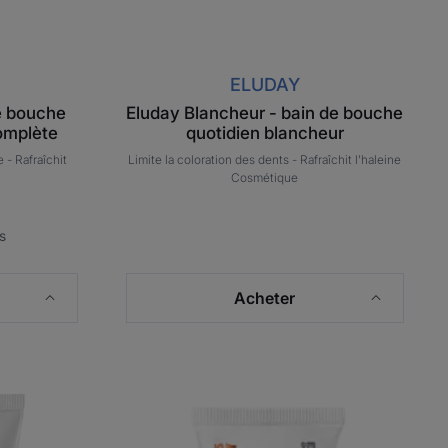
ELUDAY
de bouche
Eluday Blancheur - bain de bouche
complète
quotidien blancheur
e -
Rafraîchit
Limite la coloration des dents -
Rafraîchit l'haleine
Cosmétique
s
Acheter
IUM
ELGYDIUM
e
Anti-
caries