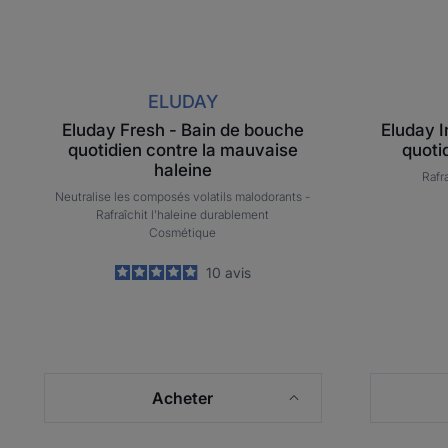
ELUDAY
Eluday Fresh - Bain de bouche
Eluday I
quotidien contre la mauvaise
quoti
haleine
Rafr
Neutralise les composés volatils malodorants -
Rafraîchit l'haleine durablement
Cosmétique
4.9
/
5
10
avis
-
Acheter