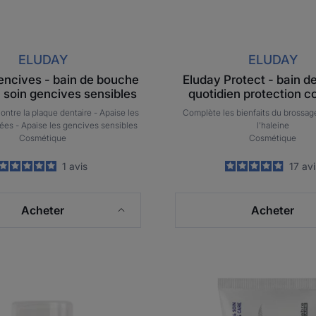
ELUDAY
ELUDAY
encives - bain de bouche
Eluday Protect - bain 
n soin gencives sensibles
quotidien protection 
contre la plaque dentaire -
Apaise les
Complète les bienfaits du brossag
tées -
Apaise les gencives sensibles
l'haleine
Cosmétique
Cosmétique
5
/
5
1
avis
4.9
/
5
17
avi
-
-
Acheter
Acheter
Eluday
ELGYD
Intense
Brillanc
-
&