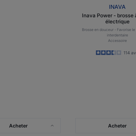
INAVA
Inava Power - brosse 
électrique
Brosse en douceur -
Favorise le
interdentaire
Accessoire
3.4
/
5
114
av
-
Acheter
Acheter