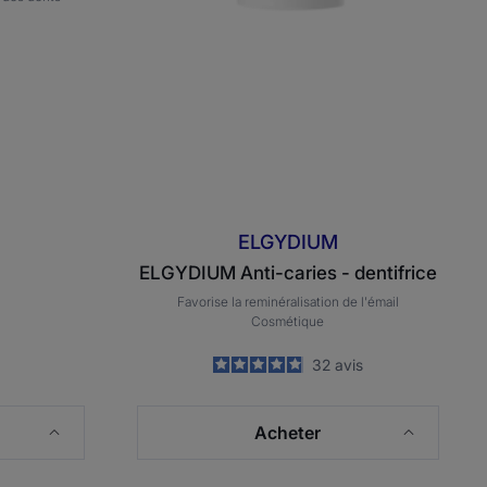
ELGYDIUM
ELGYDIUM Anti-caries - dentifrice
Favorise la reminéralisation de l'émail
Cosmétique
4.9
/
5
32
avis
-
Acheter