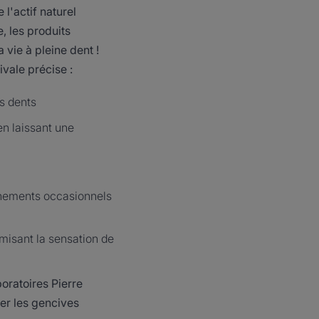
l'actif naturel
, les produits
vie à pleine dent !
vale précise :
es dents
en laissant une
ignements occasionnels
imisant la sensation de
boratoires Pierre
er les gencives