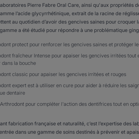
boratoires Pierre Fabre Oral Care, ainsi qu'aux propriétés de 
mme l’acide glycyrrhétinique, extrait de la racine de réglisse
t au quotidien d’avoir des gencives saines pour croquer la 
 gamme a été étudié pour répondre à une problématique gingi
odont protect pour renforcer les gencives saines et protéger l
odont fraîcheur Intense pour apaiser les gencives irritées tout 
r dans la bouche
odont classic pour apaiser les gencives irritées et rouges
odont expert est à utiliser en cure pour aider à réduire les sa
aque dentaire
rthrodont pour compléter l'action des dentifrices tout en opt
 fabrication française et naturalité, c’est l’expertise des la
entrée dans une gamme de soins destinés à prévenir et apais