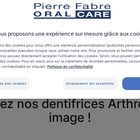
onfier ses
 ne sont pas une
es et efficaces qui
us proposons une expérience sur mesure grâce aux coo
onibles en pharmacie
ns des cookies pour vous offrir une meilleure personnalisation (publicités personnal
ionnalités avancées lorsque vous utilisez notre site. Pour poursuivre et faciliter vo
, vous pouvez directement accepter l'utilisation des cookies. Sinon, vous pouvez pe
on des cookies. Pour en savoir plus sur le traitement de données personnelles, consu
 confidentialité en cliquant:
Politique de confidentialité
es des cookies
Uniquement les essentiels
z nos dentifrices Arth
image !