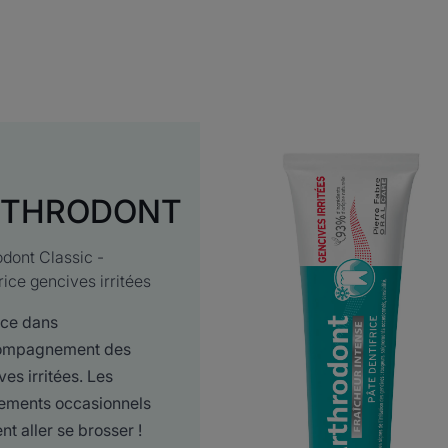
RTHRODONT
odont Classic -
rice gencives irritées
ace dans
compagnement des
es irritées. Les
ements occasionnels
t aller se brosser !