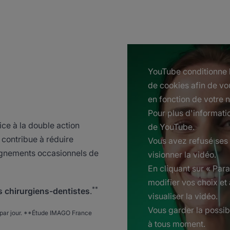
YouTube conditionne l
de cookies afin de vo
en fonction de votre n
Pour plus d'informatio
rice à la double action
de YouTube.
 contribue à réduire
Vous avez refusé ses
saignements occasionnels de
visionner la vidéo.
En cliquant sur « Pa
modifier vos choix et
**
 chirurgiens-dentistes
.
visualiser la vidéo.
Vous garder la possib
is par jour. **Étude IMAGO France
à tous moment.