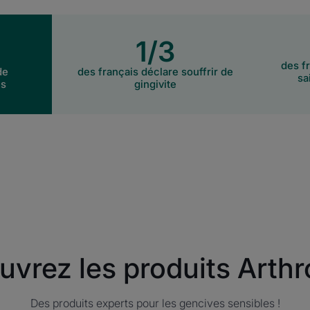
1/3
des f
de
des français déclare souffrir de
sa
es
gingivite
vrez les produits Arth
Des produits experts pour les gencives sensibles !