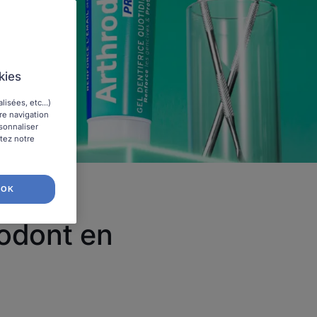
kies
isées, etc...)
tre navigation
rsonnaliser
ltez notre
OK
rodont en