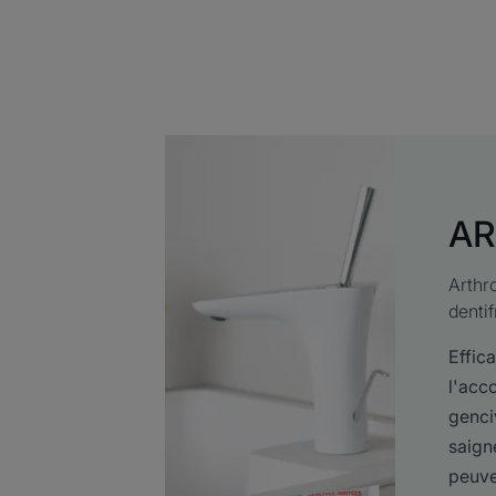
A
Arthr
dentif
Effic
l'ac
genciv
saign
peuven