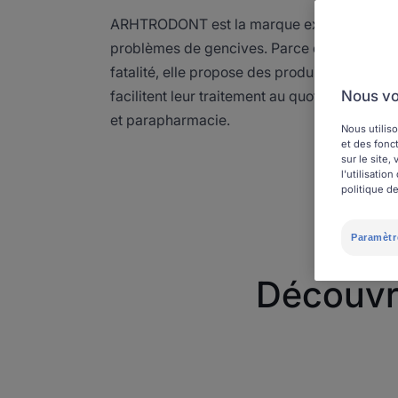
ARHTRODONT est la marque experte à qui c
problèmes de gencives. Parce que ces maux
fatalité, elle propose des produits spécifiqu
Nous vo
facilitent leur traitement au quotidien, disp
et parapharmacie.
Nous utiliso
et des fonct
sur le site
l'utilisati
politique de
Paramètr
Découvre