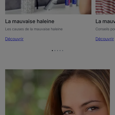
La mauvaise haleine
La mauv
Les causes de la mauvaise haleine
Conseils po
Découvrir
Découvrir
Aller
Aller
Aller
Aller
Aller
à
à
à
à
à
l'item
l'item
l'item
l'item
l'item
1
2
3
4
5