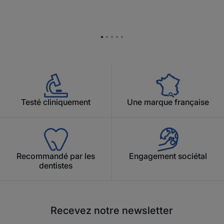
Aller
Aller
Aller
Aller
Aller
à
à
à
à
à
l'item
l'item
l'item
l'item
l'item
1
2
3
4
5
Testé cliniquement
Une marque française
Recommandé par les
Engagement sociétal
dentistes
Recevez notre newsletter