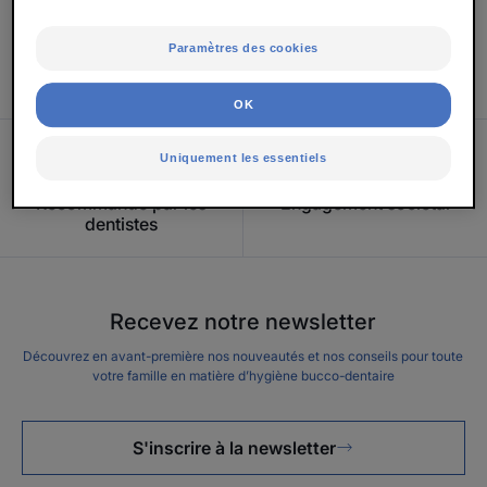
Paramètres des cookies
Testé cliniquement
Une marque française
OK
Uniquement les essentiels
Recommandé par les
Engagement sociétal
dentistes
Recevez notre newsletter
Découvrez en avant-première nos nouveautés et nos conseils pour toute
votre famille en matière d’hygiène bucco-dentaire
S'inscrire à la newsletter