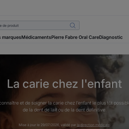
 marques
Médicaments
Pierre Fabre Oral Care
Diagnostic
La carie chez l'enfant
connaître et de soigner la carie chez l’enfant le plus tôt possibl
de la dent de lait ou de la dent définitive.
Mise à jour le
29/07/2026
, validé par
la direction médicale
.