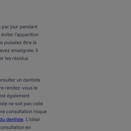
s par jour pendant
éviter l’apparition
s puissiez être là
avez enseignée. Il
er les résidus
consulter un dentiste
dre rendez-vous le
l est également
ste ne soit pas celle
ère consultation risque
du dentiste
. L’idéal
consultation en