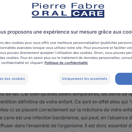
Santé des dents de l'enfant
us proposons une expérience sur mesure grâce aux coo
ns des cookies pour vous offrir une meilleure personnalisation (publicités personnal
ionnalités avancées lorsque vous utilisez notre site. Pour poursuivre et faciliter vo
e une carie chez l'enfant
, vous pouvez directement accepter l'utilisation des cookies. Sinon, vous pouvez pe
on des cookies. Pour en savoir plus sur le traitement de données personnelles, consu
 confidentialité en cliquant:
Politique de confidentialité
us vite la carie sur la dent de lait ou la dent définitive de l’en
rme en carie profonde. Car, comme pour les adultes, les caries
es des cookies
Uniquement les essentiels
outes seules. Elles doivent donc être soignées par un chirurg
ts de lait. Car bien qu’elles soient temporaires, les dents de la
ntition définitive de votre enfant. Ce sont en effet elles qui 
elles-ci se placent correctement sur la mâchoire de votre enfant
e carie est une infection bactérienne, qui peut, en l’absence 
ffuser dans l’ensemble de l’organisme. Il est donc essentiel d